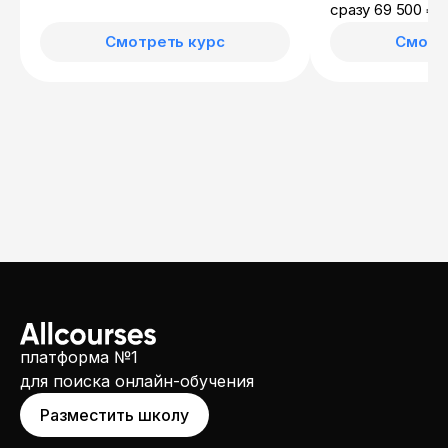
СПО и в репетиторской
сразу 69 500 ₽
1
деятельности
Смотреть курс
Смотр
платформа №1
для поиска онлайн-обучения
Разместить школу