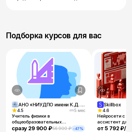
Подборка курсов для вас
АНО «НИУДПО имени К.Д. Ушинского»
Skillbox
4.5
5 мес
4.6
Учитель физики в
Нейросети с ну
общеобразовательных
ассистент для 
организациях, организациях
от 5 792 ₽/м
сразу 29 900 ₽
56 900 ₽
-47%