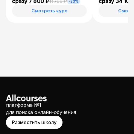
сразу 7 800 ₽
сразу 34 100
11 700 ₽
-33%
Смотреть курс
Смотр
платформа №1
для поиска онлайн-обучения
Разместить школу