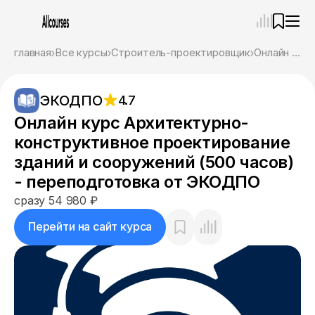
—
×
главная
Все курсы
Строитель-проектировщик
Онлайн курс Архитектурно-конструктивное проектирование зданий и сооружений (500 часов) - переподготовка от ЭКОДПО
Ассистент
09.08.26, 13:04
ЭКОДПО
4.7
Привет! Я Ваш карьерный навигатор. Подберу
курсы, которые соответствует именно вашим
Онлайн курс Архитектурно-
целям.
конструктивное проектирование
Пожалуйста, ответьте на несколько вопросов,
чтобы начать.
зданий и сооружений (500 часов)
- переподготовка от ЭКОДПО
Приступим?
сразу 54 980 ₽
Перейти на сайт курса