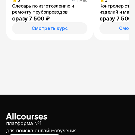
5
1 мес
5
Слесарь по изготовлению и
Контролер стр
ремонту трубопроводов
изделий и мат
сразу 7 500 ₽
сразу 7 500 
Смотреть курс
Смотр
платформа №1
для поиска онлайн-обучения