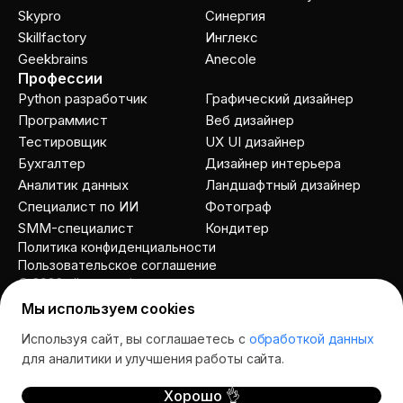
Skypro
Cинергия
Skillfactory
Инглекс
Geekbrains
Anecole
Профессии
Python разработчик
Графический дизайнер
Программист
Веб дизайнер
Тестировщик
UX UI дизайнер
Бухгалтер
Дизайнер интерьера
Аналитик данных
Ландшафтный дизайнер
Специалист по ИИ
Фотограф
SMM-специалист
Кондитер
Политика конфиденциальности
Пользовательское соглашение
© 2026 allcourses.io
Мы используем cookies
Используя сайт, вы соглашаетесь с
обработкой данных
Спросить AI
для аналитики и улучшения работы сайта.
Хорошо 👌