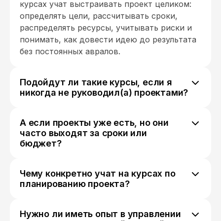
курсах учат выстраивать проект целиком:
определять цели, рассчитывать сроки,
распределять ресурсы, учитывать риски и
понимать, как довести идею до результата
без постоянных авралов.
Подойдут ли такие курсы, если я
никогда не руководил(а) проектами?
Да. Многие программы рассчитаны на
новичков и помогают освоить базовые
А если проекты уже есть, но они
инструменты планирования. Вы узнаете, как
часто выходят за сроки или
разбивать большую задачу на этапы,
бюджет?
ставить понятные цели и организовывать
В таком случае курс может помочь найти
работу команды.
причины проблем. Часто сложности
Чему конкретно учат на курсах по
возникают из-за слишком оптимистичных
планированию проекта?
оценок, нечётких задач, отсутствия
Обычно программы включают постановку
приоритетов или слабого контроля
целей, составление плана проекта, оценку
ресурсов. На обучении разбирают, как
Нужно ли иметь опыт в управлении
сроков и ресурсов, распределение задач,