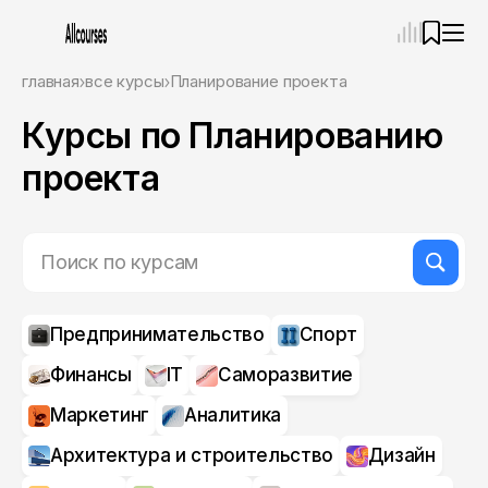
—
×
главная
все курсы
Планирование проекта
Курсы по Планированию
Ассистент
06.08.26, 01:21
Привет! Я Ваш карьерный навигатор. Подберу
проекта
курсы, которые соответствует именно вашим
целям.
Пожалуйста, ответьте на несколько вопросов,
чтобы начать.
Приступим?
Предпринимательство
Спорт
Финансы
IT
Саморазвитие
Маркетинг
Аналитика
Архитектура и строительство
Дизайн