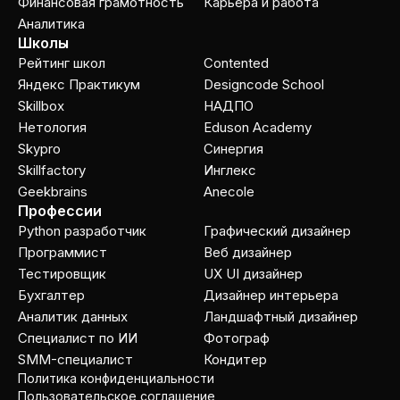
Финансовая грамотность
Карьера и работа
Аналитика
Школы
Рейтинг школ
Contented
Яндекс Практикум
Designcode School
Skillbox
НАДПО
Нетология
Eduson Academy
Skypro
Cинергия
Skillfactory
Инглекс
Geekbrains
Anecole
Профессии
Python разработчик
Графический дизайнер
Программист
Веб дизайнер
Тестировщик
UX UI дизайнер
Бухгалтер
Дизайнер интерьера
Аналитик данных
Ландшафтный дизайнер
Специалист по ИИ
Фотограф
SMM-специалист
Кондитер
Политика конфиденциальности
Пользовательское соглашение