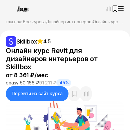
—
×
главная
Все курсы
Дизайнер интерьеров
Онлайн курс Revit для дизайнеров интерьеров от Skillbox
Ассистент
09.08.26, 06:20
Skillbox
4.5
Привет! Я Ваш карьерный навигатор. Подберу
курсы, которые соответствует именно вашим
Онлайн курс Revit для
целям.
дизайнеров интерьеров от
Пожалуйста, ответьте на несколько вопросов,
чтобы начать.
Skillbox
от 8 361 ₽/мес
Приступим?
сразу 50 166 ₽
91 211 ₽
-45%
Перейти на сайт курса