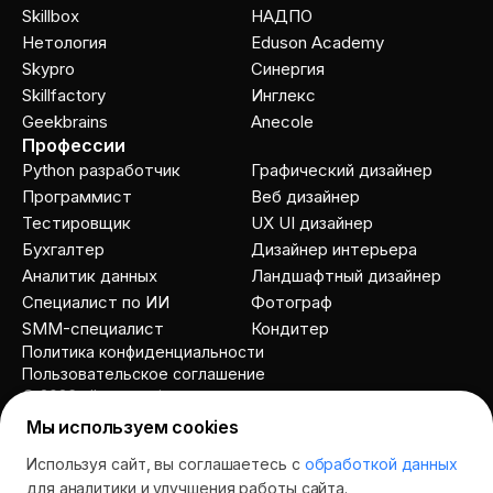
Skillbox
НАДПО
Нетология
Eduson Academy
Skypro
Cинергия
Skillfactory
Инглекс
Geekbrains
Anecole
Профессии
Python разработчик
Графический дизайнер
Программист
Веб дизайнер
Тестировщик
UX UI дизайнер
Бухгалтер
Дизайнер интерьера
Аналитик данных
Ландшафтный дизайнер
Специалист по ИИ
Фотограф
SMM-специалист
Кондитер
Политика конфиденциальности
Пользовательское соглашение
© 2026 allcourses.io
Мы используем cookies
Используя сайт, вы соглашаетесь с
обработкой данных
Спросить AI
для аналитики и улучшения работы сайта.