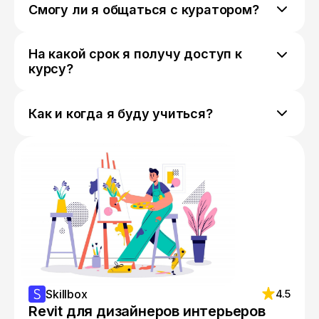
Смогу ли я общаться с куратором?
Да, мы отправим ссылку на ваш личный чат
с куратором, где вы сможете задавать ему
На какой срок я получу доступ к
любые вопросы и обсуждать свой прогресс.
курсу?
Доступ к курсу предоставляется навсегда.
Как и когда я буду учиться?
Вы обучаетесь в комфортном для вас темпе
в любое время суток и можете
самостоятельно выстроить учебную
траекторию.
Skillbox
4.5
Revit для дизайнеров интерьеров