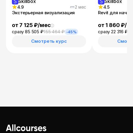
Skillbox
Skillbox
4.9
2 мес
4.5
Экстерьерная визуализация
Revit для начи
от 7 125 ₽/мес
от 1 860 ₽/м
сразу 85 505 ₽
155 464 ₽
сразу 22 316 ₽
40
-45%
Смотреть курс
Смотр