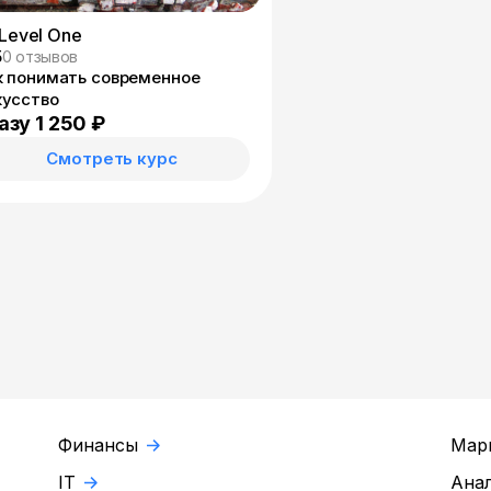
Level One
5
0 отзывов
к понимать современное
кусство
азу 1 250 ₽
Смотреть курс
Финансы
Мар
IT
Ана