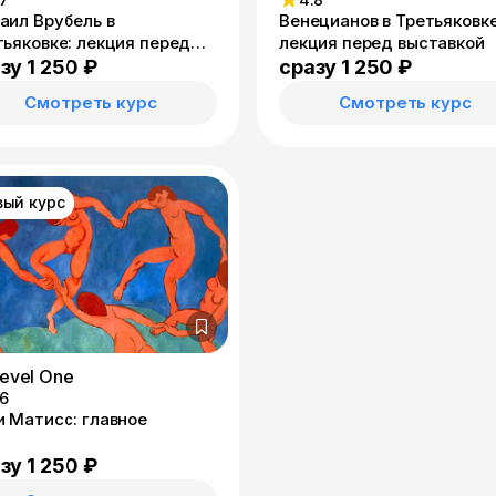
аил Врубель в
Венецианов в Третьяковке
тьяковке: лекция перед
лекция перед выставкой
тавкой
зу 1 250 ₽
сразу 1 250 ₽
Смотреть курс
Смотреть курс
вый курс
evel One
.6
и Матисс: главное
зу 1 250 ₽