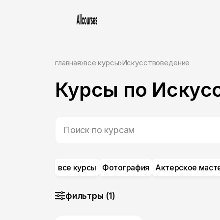
главная
все курсы
Искусствоведение
Курсы по Искус
все курсы
Фотография
Актерское маст
фильтры (1)