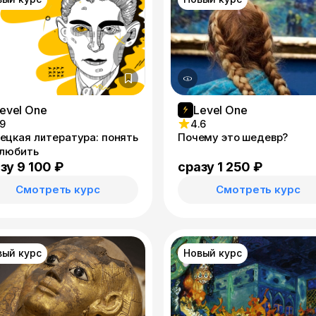
evel One
Level One
.9
4.6
ецкая литература: понять
Почему это шедевр?
олюбить
зу 9 100 ₽
сразу 1 250 ₽
Смотреть курс
Смотреть курс
вый курс
Новый курс