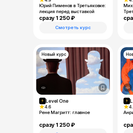
Юрий Пименов в Третьяковке:
Мих
лекция перед выставкой
Тре
выс
сразу 1 250 ₽
сра
Смотреть курс
Новый курс
Но
Level One
L
4.6
4
Рене Магритт: главное
Анр
сразу 1 250 ₽
сра