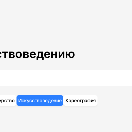
ствоведению
ерство
Искусствоведение
Хореография