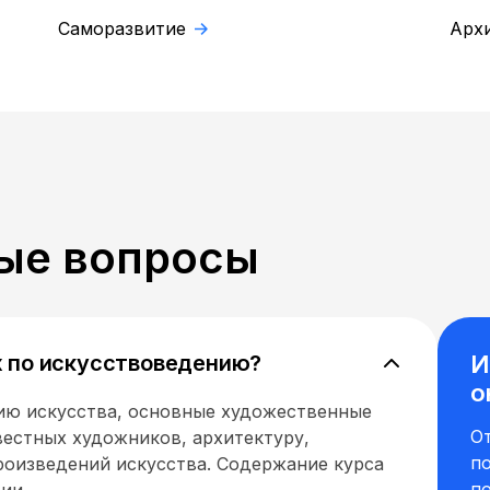
Саморазвитие
Арх
ые вопросы
х по искусствоведению?
И
о
ию искусства, основные художественные
О
вестных художников, архитектуру,
п
роизведений искусства. Содержание курса
п