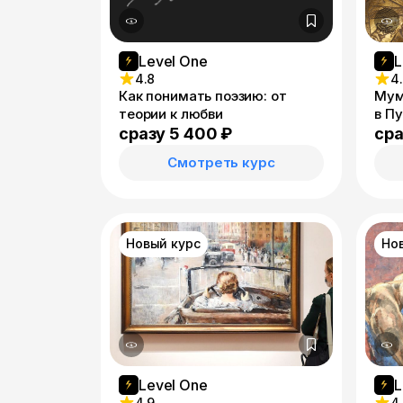
Level One
L
4.8
4
Как понимать поэзию: от
Мум
теории к любви
в П
сразу 5 400 ₽
сра
Смотреть курс
Новый курс
Но
Level One
L
4.9
4