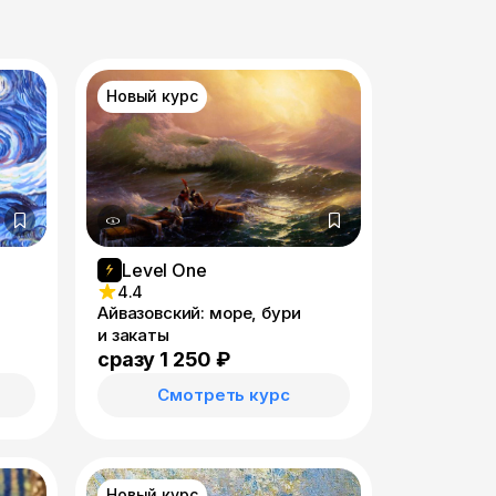
Новый курс
Level One
4.4
Айвазовский: море, бури
и закаты
сразу 1 250 ₽
Смотреть курс
Новый курс