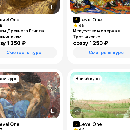
evel One
Level One
.9
4.5
ии Древнего Египта
Искусство модерна в
ушкинском
Третьяковке
зу 1 250 ₽
сразу 1 250 ₽
Смотреть курс
Смотреть курс
вый курс
Новый курс
evel One
Level One
.7
4.8