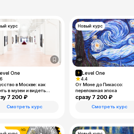
вый курс
Новый курс
evel One
Level One
.6
4.4
сство в Москве: как
От Моне до Пикассо:
ить в музеи и видеть
переломная эпоха
ьше
зу 7 200 ₽
сразу 7 200 ₽
Смотреть курс
Смотреть курс
вый курс
Новый курс