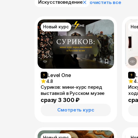
Искусствоведение
очистить все
Новый курс
Но
Level One
L
4.8
4
Суриков: мини-курс перед
Иску
выставкой в Русском музее
ход
бол
сразу 3 300 ₽
сра
Смотреть курс
Новый курс
Но