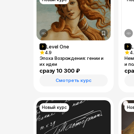
Level One
L
4.9
4
Эпоха Возрождения: гении и
Нем
их идеи
и п
сразу 10 300 ₽
сра
Смотреть курс
Новый курс
Но