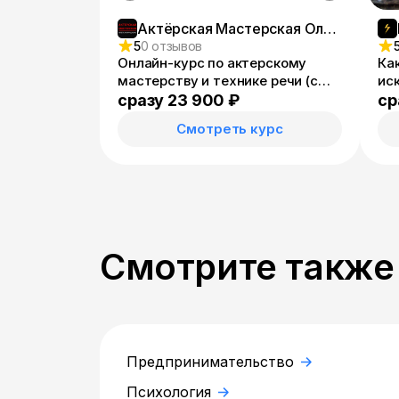
Актёрская Мастерская Олега Жирицкого
5
0 отзывов
Онлайн-курс по актерскому
Ка
мастерству и технике речи (с
ис
проверкой домашних заданий)
сразу 23 900 ₽
ср
Смотреть курс
Смотрите также
Предпринимательство
Психология