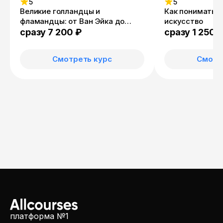
5
5
Великие голландцы и
Как понимать 
фламандцы: от Ван Эйка до
искусство
Рембрандта
сразу 7 200 ₽
сразу 1 250 
Смотреть курс
Смотр
платформа №1