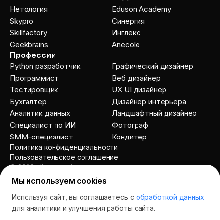
Нетология
Eduson Academy
Skypro
Cинергия
Skillfactory
Инглекс
Geekbrains
Anecole
Профессии
Python разработчик
Графический дизайнер
Программист
Веб дизайнер
Тестировщик
UX UI дизайнер
Бухгалтер
Дизайнер интерьера
Аналитик данных
Ландшафтный дизайнер
Специалист по ИИ
Фотограф
SMM-специалист
Кондитер
Политика конфиденциальности
Пользовательское соглашение
© 2026 allcourses.io
Мы используем cookies
Используя сайт, вы соглашаетесь с
обработкой данных
Спросить AI
для аналитики и улучшения работы сайта.