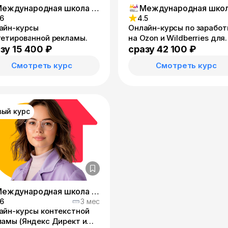
Международная школа онлайн-профессий
.6
4.5
айн-курсы
Онлайн-курсы по заработ
гетированной рекламы.
на Ozon и Wildberries для
предпринимателей.
зу 15 400 ₽
сразу 42 100 ₽
Смотреть курс
Смотреть курс
вый курс
Международная школа онлайн-профессий
.6
3 мес
айн-курсы контекстной
ламы (Яндекс Директ и