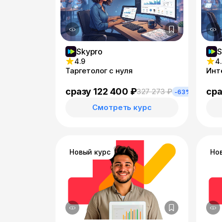
Skypro
S
4.9
4
Таргетолог с нуля
Инт
сразу 122 400 ₽
сра
327 273 ₽
-63%
Смотреть курс
Новый курс
Но