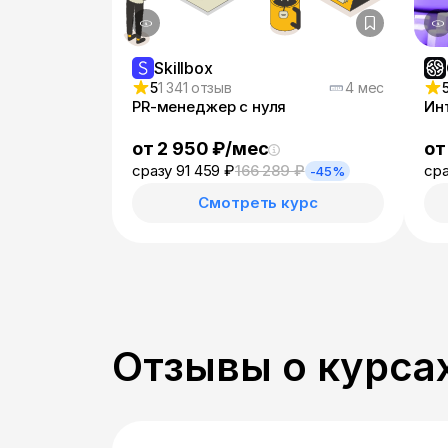
Skillbox
5
1 341 отзыв
4 мес
PR-менеджер с нуля
Ин
от 2 950 ₽/мес
от
сразу 91 459 ₽
166 289 ₽
сра
-45%
Смотреть курс
Отзывы о курса