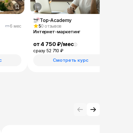
Top-Academy
Ge
6 мес
5
0 отзывов
5
83
Интернет-маркетинг
Как п
от 4 750 ₽/мес
от 1
сразу 52 710 ₽
сразу
с
Смотреть курс