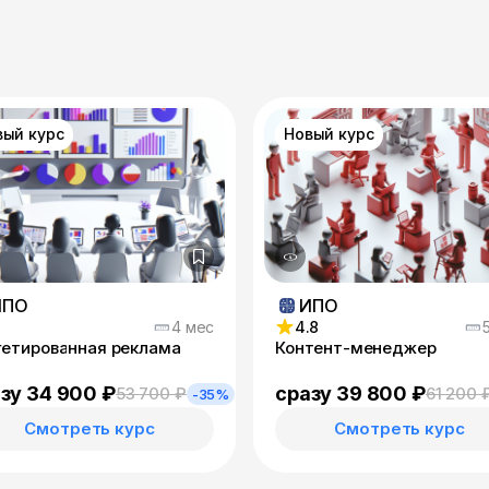
вый курс
Новый курс
ИПО
ИПО
4 мес
4.8
гетированная реклама
Контент-менеджер
зу 34 900 ₽
сразу 39 800 ₽
53 700 ₽
61 200 
-35%
Смотреть курс
Смотреть курс