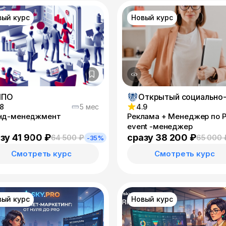
вый курс
Новый курс
ИПО
.8
5 мес
4.9
нд-менеджмент
Реклама + Менеджер по P
event -менеджер
зу 41 900 ₽
сразу 38 200 ₽
64 500 ₽
65 000 
-35%
Смотреть курс
Смотреть курс
вый курс
Новый курс