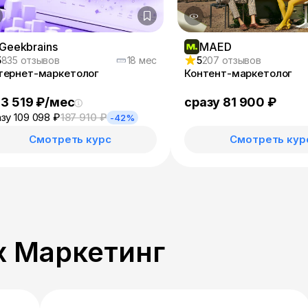
Geekbrains
MAED
5
835 отзывов
18 мес
5
207 отзывов
тернет-маркетолог
Контент-маркетолог
 3 519 ₽/мес
сразу 81 900 ₽
зу 109 098 ₽
187 910 ₽
-42%
Смотреть курс
Смотреть кур
х Маркетинг