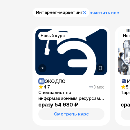
Интернет-маркетинг
очистить все
Новый курс
Но
ЭКОДПО
4.7
3 мес
5
Специалист по
Тар
информационным ресурсам -
переподготовка
сразу 54 980 ₽
сра
Смотреть курс