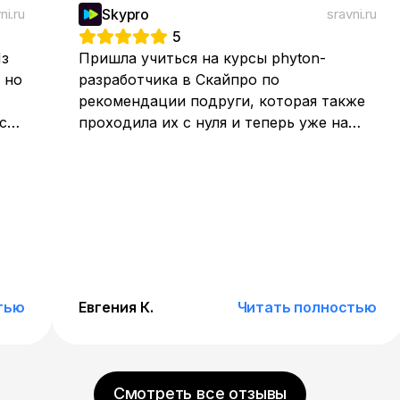
ni.ru
Skypro
sravni.ru
5
Из
Пришла учиться на курсы phyton-
 но
разработчика в Скайпро по
рекомендации подруги, которая также
с
проходила их с нуля и теперь уже на
позиции мидла. За то, что пришла по ее
ссылке, дали скидку, все равно
дороговато, но что поделать. Пока
обучение в процессе, но в плане подачи
инфы все устраивает
тью
Евгения К.
Читать полностью
Смотреть все отзывы