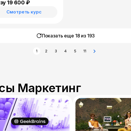
gle Adwords).
зу 19 600 ₽
Смотреть курс
Показать еще 18 из
193
1
2
3
4
5
11
сы Маркетинг