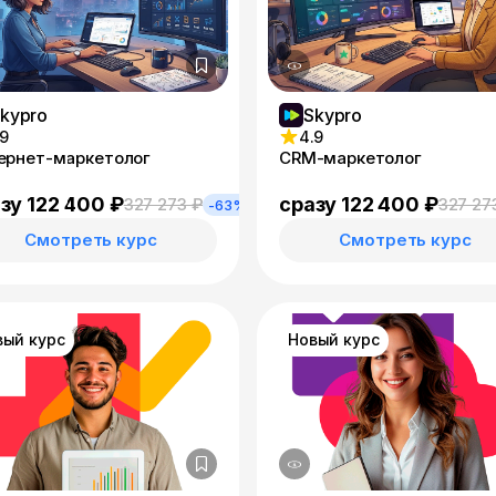
kypro
Skypro
.9
4.9
ернет-маркетолог
CRM-маркетолог
зу 122 400 ₽
сразу 122 400 ₽
327 273 ₽
327 27
-63%
Смотреть курс
Смотреть курс
вый курс
Новый курс