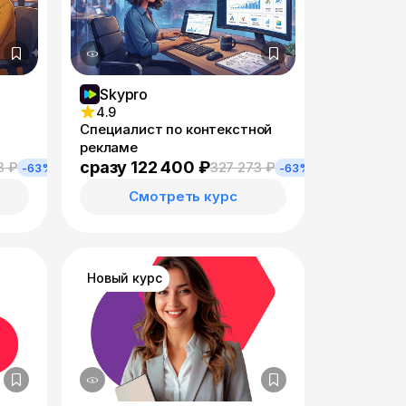
Skypro
4.9
Специалист по контекстной
рекламе
сразу 122 400 ₽
3 ₽
327 273 ₽
-63%
-63%
Смотреть курс
Новый курс