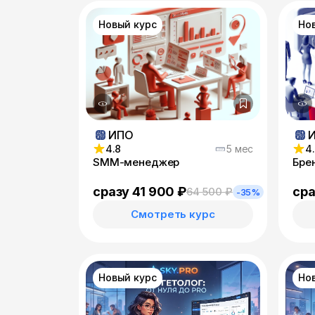
Новый курс
Но
ИПО
4.8
5 мес
4
SMM-менеджер
Бре
сразу 41 900 ₽
сра
64 500 ₽
-35%
Смотреть курс
Новый курс
Но