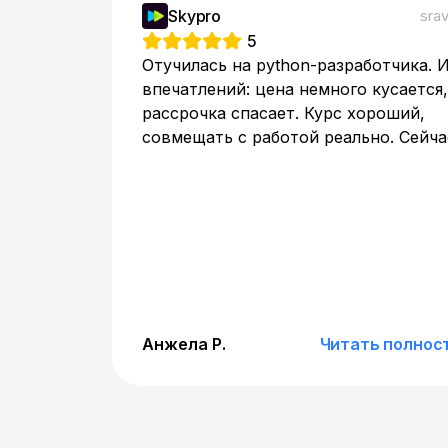
Skypro
srav
5
Отучилась на python-разработчика. 
впечатлений: цена немного кусается,
рассрочка спасает. Курс хороший,
совмещать с работой реально. Сейча
работаю на удаленке из дома, чего и
хотела
Анжела Р.
Читать полнос