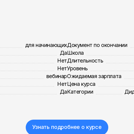
для начинающих
Документ по окончании
Да
Школа
Нет
Длительность
Нет
Уровень
вебинар
Ожидаемая зарплата
Нет
Цена курса
Да
Категории
Дид
Узнать подробнее о курсе