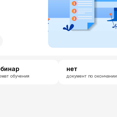
ебинар
нет
рмат обучения
документ по окончании