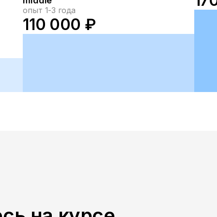
17
middle
опыт 1-3 года
110 000 ₽
сь на курсе