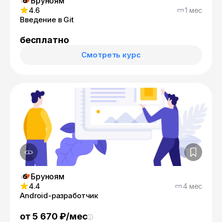
Бруноям
4.6
1 мес
Введение в Git
бесплатно
Смотреть курс
Бруноям
4.4
4 мес
Android-разработчик
от 5 670 ₽/мес