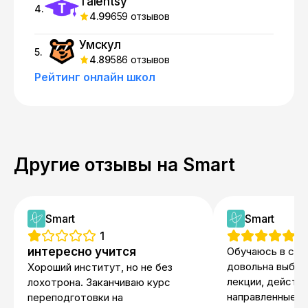
Talentsy
4.
4.99
659 отзывов
Умскул
5.
4.89
586 отзывов
Рейтинг онлайн школ
Другие отзывы на Smart
Smart
Smart
1
5
интересно учится
Обучаюсь в сма
довольна выбор
Хороший институт, но не без
лекции, действ
лохотрона. Заканчиваю курс
направленные на
переподготовки на