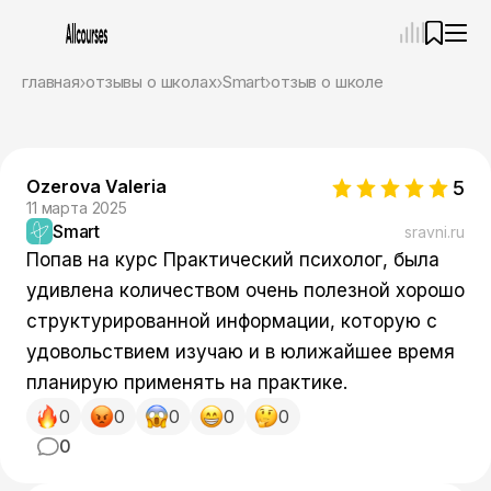
—
×
главная
отзывы о школах
Smart
отзыв о школе
Ассистент
06.08.26, 17:01
Привет! Я Ваш карьерный навигатор. Подберу
курсы, которые соответствует именно вашим
Ozerova Valeria
5
целям.
11 марта 2025
Пожалуйста, ответьте на несколько вопросов,
Smart
sravni.ru
чтобы начать.
Попав на курс Практический психолог, была
Приступим?
удивлена количеством очень полезной хорошо
структурированной информации, которую с
удовольствием изучаю и в юлижайшее время
планирую применять на практике.
0
0
0
0
0
0