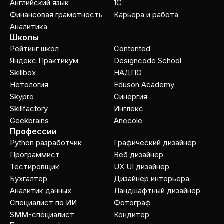
Английский язык
1C
Финансовая грамотность
Карьера и работа
Аналитика
Школы
Рейтинг школ
Contented
Яндекс Практикум
Designcode School
Skillbox
НАДПО
Нетология
Eduson Academy
Skypro
Cинергия
Skillfactory
Инглекс
Geekbrains
Anecole
Профессии
Python разработчик
Графический дизайнер
Программист
Веб дизайнер
Тестировщик
UX UI дизайнер
Бухгалтер
Дизайнер интерьера
Аналитик данных
Ландшафтный дизайнер
Специалист по ИИ
Фотограф
SMM-специалист
Кондитер