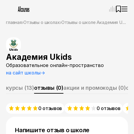
—
×
главная
Отзывы о школах
Отзывы о школе Академия Ukids
Ассистент
08.08.26, 15:07
Привет! Я Ваш карьерный навигатор. Подберу
курсы, которые соответствует именно вашим
целям.
Академия Ukids
Пожалуйста, ответьте на несколько вопросов,
Образовательное онлайн-пространство
чтобы начать.
на сайт школы
→
Приступим?
курсы (13)
отзывы (0)
акции и промокоды (0)
о 
0 отзывов
0 отзывов
Напишите отзыв о школе