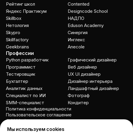
Рейтинг школ
Contented
Яндекс Практикум
Designcode School
Skillbox
НАДПО
Нетология
Eduson Academy
Skypro
Cинергия
Skillfactory
Инглекс
Geekbrains
Anecole
Профессии
Python разработчик
Графический дизайнер
Программист
Веб дизайнер
Тестировщик
UX UI дизайнер
Бухгалтер
Дизайнер интерьера
Аналитик данных
Ландшафтный дизайнер
Специалист по ИИ
Фотограф
SMM-специалист
Кондитер
Политика конфиденциальности
Пользовательское соглашение
© 2026 allcourses.io
Мы используем cookies