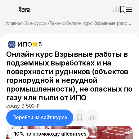
—
×
главная
Все курсы
Техник
Онлайн курс Взрывные работы в подземных выработках и на поверхности рудников (объектов горнорудной и нерудной промышленности), не опасных по газу или пыли от ИПО
Ассистент
09.08.26, 06:05
ИПО
5
Привет! Я Ваш карьерный навигатор. Подберу
курсы, которые соответствует именно вашим
Онлайн курс Взрывные работы в
целям.
подземных выработках и на
Пожалуйста, ответьте на несколько вопросов,
чтобы начать.
поверхности рудников (объектов
горнорудной и нерудной
Приступим?
промышленности), не опасных по
газу или пыли от ИПО
сразу 9 500 ₽
Перейти на сайт курса
-10% по промокоду
allcourses