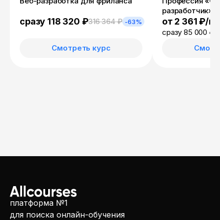
Веб-разработка для фриланса
Профессия «Фр
разработчик»
от 2 361 ₽/м
сразу 118 320 ₽
316 364 ₽
-63%
сразу 85 000 ₽
Смотреть курс
Смотр
платформа №1
для поиска онлайн-обучения