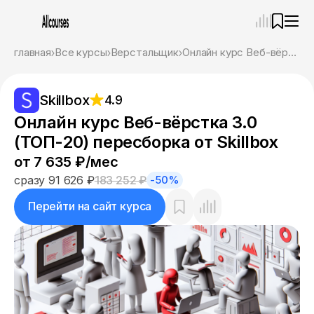
—
×
главная
Все курсы
Верстальщик
Онлайн курс Веб-вёрстка 3.0 (ТОП-20) пересборка от Skillbox
Ассистент
08.08.26, 06:42
Skillbox
4.9
Привет! Я Ваш карьерный навигатор. Подберу
курсы, которые соответствует именно вашим
Онлайн курс Веб-вёрстка 3.0
целям.
(ТОП-20) пересборка от Skillbox
Пожалуйста, ответьте на несколько вопросов,
чтобы начать.
от 7 635 ₽/мес
сразу 91 626 ₽
183 252 ₽
-50%
Приступим?
Перейти на сайт курса