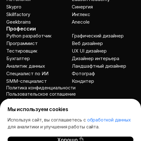
Skypro
Cинергия
Skillfactory
Инглекс
Geekbrains
Anecole
Профессии
Python разработчик
Графический дизайнер
Программист
Веб дизайнер
Тестировщик
UX UI дизайнер
Бухгалтер
Дизайнер интерьера
Аналитик данных
Ландшафтный дизайнер
Специалист по ИИ
Фотограф
SMM-специалист
Кондитер
Политика конфиденциальности
Пользовательское соглашение
© 2026 allcourses.io
Мы используем cookies
Используя сайт, вы соглашаетесь с
обработкой данных
Спросить AI
для аналитики и улучшения работы сайта.
Хорошо 👌