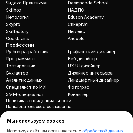
Яндекс Практикум
Designcode School
Skillbox
НАДПО
Нетология
Eduson Academy
Skypro
Cинергия
Skillfactory
Инглекс
Geekbrains
Anecole
Профессии
Python разработчик
Графический дизайнер
Программист
Веб дизайнер
Тестировщик
UX UI дизайнер
Бухгалтер
Дизайнер интерьера
Аналитик данных
Ландшафтный дизайнер
Специалист по ИИ
Фотограф
SMM-специалист
Кондитер
Политика конфиденциальности
Пользовательское соглашение
© 2026 allcourses.io
Мы используем cookies
Используя сайт, вы соглашаетесь с
обработкой данных