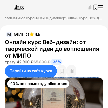
—
×
главная
Все курсы
UX/UI-дизайнер
Онлайн курс Веб-дизайн: от творческой идеи до воплощения от МИПО
Ассистент
06.08.26, 02:03
МИПО
4.8
Привет! Я Ваш карьерный навигатор. Подберу
курсы, которые соответствует именно вашим
Онлайн курс Веб-дизайн: от
целям.
творческой идеи до воплощения
Пожалуйста, ответьте на несколько вопросов,
чтобы начать.
от МИПО
сразу 42 800 ₽
65 800 ₽
-35%
Приступим?
Перейти на сайт курса
-10% по промокоду
allcourses