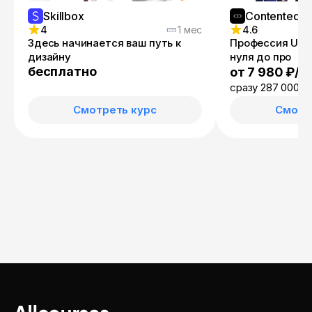
Skillbox
Contented
4
1 мес
4.6
Здесь начинается ваш путь к
Профессия UX/
дизайну
нуля до про
бесплатно
от 7 980 ₽/м
сразу 287 000 ₽
Смотреть курс
Смотр