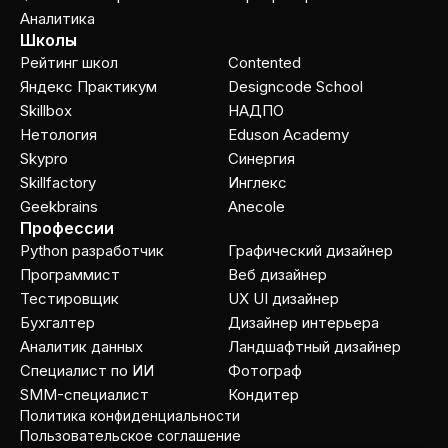
Аналитика
Школы
Рейтинг школ
Contented
Яндекс Практикум
Designcode School
Skillbox
НАДПО
Нетология
Eduson Academy
Skypro
Cинергия
Skillfactory
Инглекс
Geekbrains
Anecole
Профессии
Python разработчик
Графический дизайнер
Программист
Веб дизайнер
Тестировщик
UX UI дизайнер
Бухгалтер
Дизайнер интерьера
Аналитик данных
Ландшафтный дизайнер
Специалист по ИИ
Фотограф
SMM-специалист
Кондитер
Политика конфиденциальности
Пользовательское соглашение