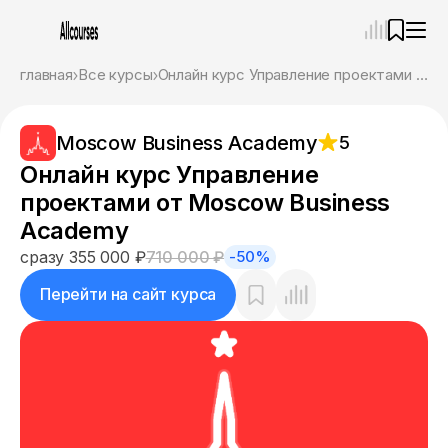
—
×
главная
Все курсы
Онлайн курс Управление проектами от Moscow Business Academy
Ассистент
07.08.26, 12:08
Moscow Business Academy
5
Привет! Я Ваш карьерный навигатор. Подберу
курсы, которые соответствует именно вашим
Онлайн курс Управление
целям.
проектами от Moscow Business
Пожалуйста, ответьте на несколько вопросов,
чтобы начать.
Academy
сразу 355 000 ₽
710 000 ₽
-50%
Приступим?
Перейти на сайт курса