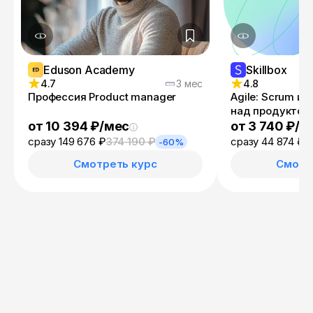
Eduson Academy
Skillbox
4.7
3 мес
4.8
Профессия Product manager
Agile: Scrum и 
над продуктом
от 10 394 ₽/мес
от 3 740 ₽/м
сразу 149 676 ₽
374 190 ₽
сразу 44 874 ₽
8
-60%
Смотреть курс
Смотр