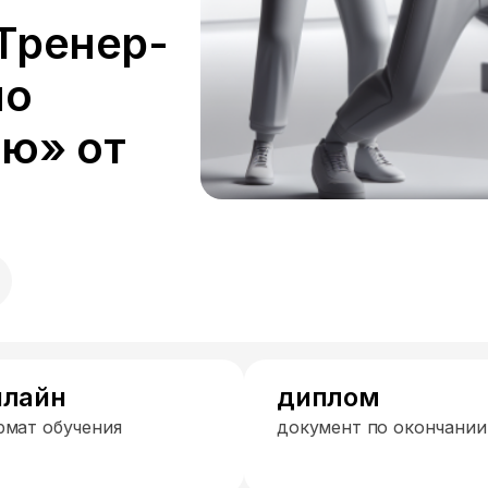
Тренер-
по
ю» от
нлайн
диплом
рмат обучения
документ по окончании