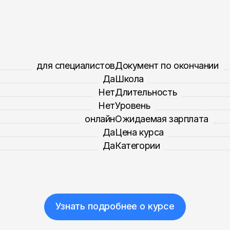
для специалистов
Документ по окончании
Да
Школа
Нет
Длительность
Нет
Уровень
онлайн
Ожидаемая зарплата
Да
Цена курса
Да
Категории
Узнать подробнее о курсе