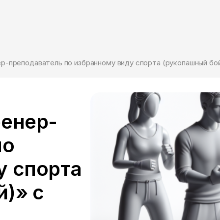
ренер-
по
у спорта
)» с