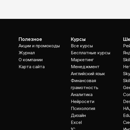
Полезное
Курсы
Шк
Акции и промокоды
Все курсы
Ре
Журнал
Бесплатные курсы
Ян
О компании
Маркетинг
Ski
Карта сайта
Менеджмент
Не
Английский язык
Sky
Финансовая
Ski
грамотность
Gee
Аналитика
Co
Нейросети
Des
Психология
НА
Дизайн
Ed
Excel
Cи
1C
Ин