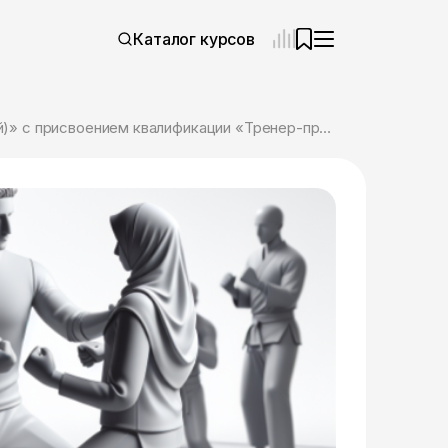
Каталог курсов
Онлайн курс «Тренер-преподаватель по избранному виду спорта (рукопашный бой)» с присвоением квалификации «Тренер-преподаватель по рукопашному бою» от ЦАППКК