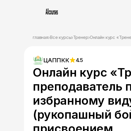
главная
Все курсы
Тренер
ЦАППКК
4.5
Онлайн курс «Т
преподаватель 
избранному вид
(рукопашный бой
присвоением