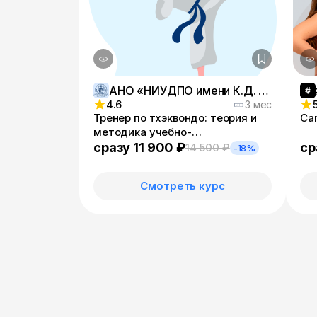
АНО «НИУДПО имени К.Д. Ушинского»
4.6
3 мес
Тренер по тхэквондо: теория и
Ca
методика учебно-
тренировочного процесса
сразу 11 900 ₽
ср
14 500 ₽
-18%
Смотреть курс