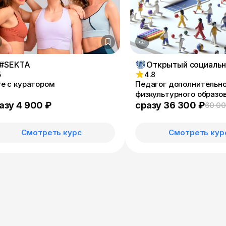
#SEKTA
5
4.8
re с куратором
Педагог дополнительн
физкультурного образо
Инструктор по спорту
азу 4 900 ₽
сразу 36 300 ₽
60 00
Смотреть курс
Смотреть кур