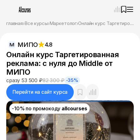
—
×
главная
Все курсы
Маркетолог
Онлайн курс Таргетированная реклама: с нуля до Middle от МИПО
Ассистент
09.08.26, 03:31
МИПО
4.8
Привет! Я Ваш карьерный навигатор. Подберу
курсы, которые соответствует именно вашим
Онлайн курс Таргетированная
целям.
реклама: с нуля до Middle от
Пожалуйста, ответьте на несколько вопросов,
чтобы начать.
МИПО
сразу 53 500 ₽
82 300 ₽
-35%
Приступим?
Перейти на сайт курса
-10% по промокоду
allcourses