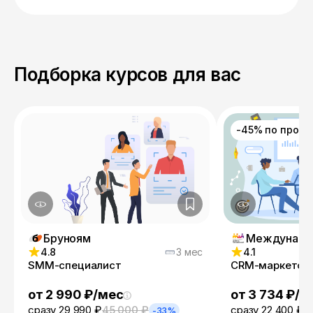
Подборка курсов для вас
-45% по пром
Бруноям
4.8
3 мес
4.1
SMM-специалист
CRM-маркетол
от 2 990 ₽/мес
от 3 734 ₽/м
сразу 29 990 ₽
45 000 ₽
сразу 22 400 ₽
3
-33%