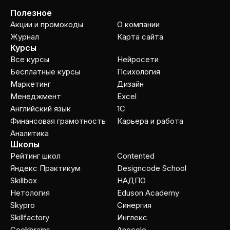
Полезное
Акции и промокоды
О компании
Журнал
Карта сайта
Курсы
Все курсы
Нейросети
Бесплатные курсы
Психология
Маркетинг
Дизайн
Менеджмент
Excel
Английский язык
1C
Финансовая грамотность
Карьера и работа
Аналитика
Школы
Рейтинг школ
Contented
Яндекс Практикум
Designcode School
Skillbox
НАДПО
Нетология
Eduson Academy
Skypro
Cинергия
Skillfactory
Инглекс
Geekbrains
Anecole