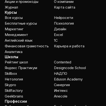
Акции и промокоды
О компании
Журнал
Карта сайта
Курсы
Все курсы
Нейросети
Бесплатные курсы
Психология
Маркетинг
Дизайн
Менеджмент
Excel
Английский язык
1C
Финансовая грамотность
Карьера и работа
Аналитика
Школы
Рейтинг школ
Contented
Яндекс Практикум
Designcode School
Skillbox
НАДПО
Нетология
Eduson Academy
Skypro
Cинергия
Skillfactory
Инглекс
Geekbrains
Anecole
Профессии