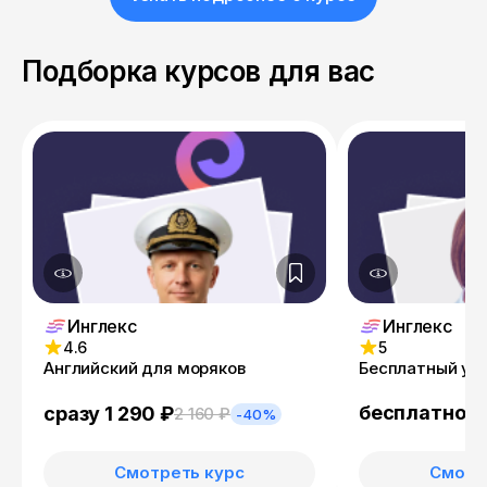
Подборка курсов для вас
Инглекс
Инглекс
4.6
5
Английский для моряков
Бесплатный уро
бесплатно
сразу 1 290 ₽
2 160 ₽
-40%
Смотреть курс
Смотр