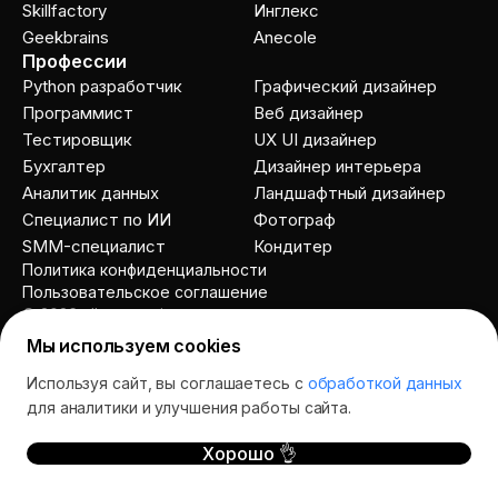
Skillfactory
Инглекс
Geekbrains
Anecole
Профессии
Python разработчик
Графический дизайнер
Программист
Веб дизайнер
Тестировщик
UX UI дизайнер
Бухгалтер
Дизайнер интерьера
Аналитик данных
Ландшафтный дизайнер
Специалист по ИИ
Фотограф
SMM-специалист
Кондитер
Политика конфиденциальности
Пользовательское соглашение
© 2026 allcourses.io
Мы используем cookies
Используя сайт, вы соглашаетесь с
обработкой данных
Спросить AI
для аналитики и улучшения работы сайта.
Хорошо 👌
курсы
школы
отзывы
акции