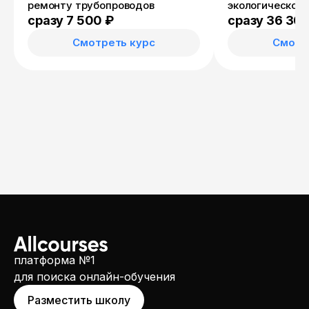
ремонту трубопроводов
экологического
Учитель эколог
сразу 7 500 ₽
сразу 36 30
Смотреть курс
Смотр
платформа №1
для поиска онлайн-обучения
Разместить школу