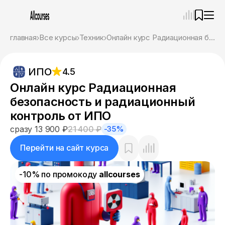
—
×
главная
Все курсы
Техник
Онлайн курс Радиационная безопасность и радиационный контроль от ИПО
Ассистент
06.08.26, 18:31
ИПО
4.5
Привет! Я Ваш карьерный навигатор. Подберу
курсы, которые соответствует именно вашим
Онлайн курс Радиационная
целям.
безопасность и радиационный
Пожалуйста, ответьте на несколько вопросов,
чтобы начать.
контроль от ИПО
сразу 13 900 ₽
21 400 ₽
-35%
Приступим?
Перейти на сайт курса
-10% по промокоду
allcourses