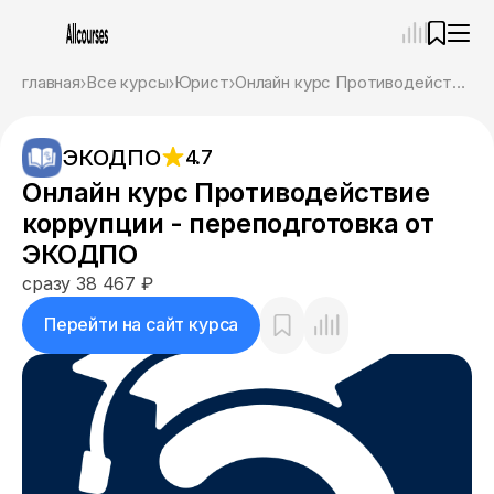
—
×
главная
Все курсы
Юрист
Онлайн курс Противодействие коррупции - переподготовка от ЭКОДПО
Ассистент
08.08.26, 23:46
ЭКОДПО
4.7
Привет! Я Ваш карьерный навигатор. Подберу
курсы, которые соответствует именно вашим
Онлайн курс Противодействие
целям.
коррупции - переподготовка от
Пожалуйста, ответьте на несколько вопросов,
чтобы начать.
ЭКОДПО
сразу 38 467 ₽
Приступим?
Перейти на сайт курса