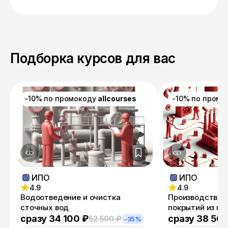
Подборка курсов для вас
-10% по промокоду
allcourses
-10% по пром
ИПО
ИПО
4.9
4.9
Водоотведение и очистка
Производство и
сточных вод
покрытий из п
материалов
сразу 34 100 ₽
сразу 38 50
52 500 ₽
-35%