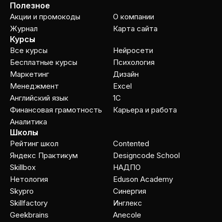
Полезное
Акции и промокоды
О компании
Журнал
Карта сайта
Курсы
Все курсы
Нейросети
Бесплатные курсы
Психология
Маркетинг
Дизайн
Менеджмент
Excel
Английский язык
1C
Финансовая грамотность
Карьера и работа
Аналитика
Школы
Рейтинг школ
Contented
Яндекс Практикум
Designcode School
Skillbox
НАДПО
Нетология
Eduson Academy
Skypro
Cинергия
Skillfactory
Инглекс
Geekbrains
Anecole