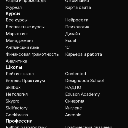
Акции и промокоды
О компании
Журнал
Карта сайта
Курсы
Все курсы
Нейросети
Бесплатные курсы
Психология
Маркетинг
Дизайн
Менеджмент
Excel
Английский язык
1C
Финансовая грамотность
Карьера и работа
Аналитика
Школы
Рейтинг школ
Contented
Яндекс Практикум
Designcode School
Skillbox
НАДПО
Нетология
Eduson Academy
Skypro
Cинергия
Skillfactory
Инглекс
Geekbrains
Anecole
Профессии
Python разработчик
Графический дизайнер