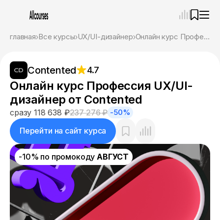
—
×
главная
Все курсы
UX/UI-дизайнер
Онлайн курс Профессия UX/UI-дизайнер от Contented
Ассистент
08.08.26, 08:43
Contented
4.7
Привет! Я Ваш карьерный навигатор. Подберу
курсы, которые соответствует именно вашим
Онлайн курс Профессия UX/UI-
целям.
дизайнер от Contented
Пожалуйста, ответьте на несколько вопросов,
чтобы начать.
сразу 118 638 ₽
237 276 ₽
-50%
Приступим?
Перейти на сайт курса
-10% по промокоду
АВГУСТ