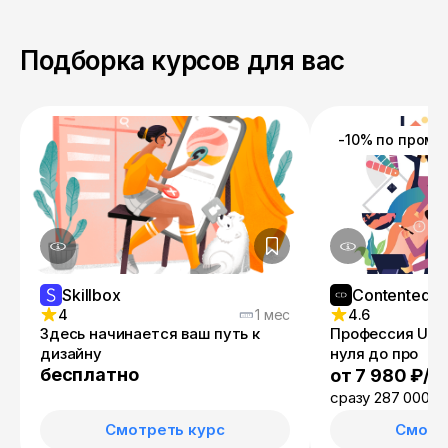
Подборка курсов для вас
-10% по пром
Skillbox
Contented
4
1 мес
4.6
Здесь начинается ваш путь к
Профессия UX/
дизайну
нуля до про
бесплатно
от 7 980 ₽/м
сразу 287 000 ₽
Смотреть курс
Смотр