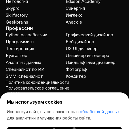
Нетология
Eduson Academy
Skypro
Cинергия
Skillfactory
Инглекс
Geekbrains
Anecole
Профессии
Python разработчик
Графический дизайнер
Программист
Веб дизайнер
Тестировщик
UX UI дизайнер
Бухгалтер
Дизайнер интерьера
Аналитик данных
Ландшафтный дизайнер
Специалист по ИИ
Фотограф
SMM-специалист
Кондитер
Политика конфиденциальности
Пользовательское соглашение
© 2026 allcourses.io
Мы используем cookies
Используя сайт, вы соглашаетесь с
обработкой данных
Спросить AI
для аналитики и улучшения работы сайта.