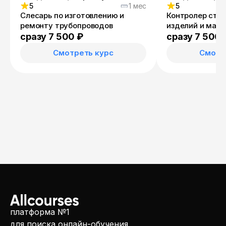
5
1 мес
5
Слесарь по изготовлению и
Контролер стр
ремонту трубопроводов
изделий и мат
сразу 7 500 ₽
сразу 7 500 
Смотреть курс
Смотр
платформа №1
для поиска онлайн-обучения