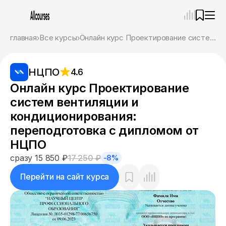
—
×
главная
Все курсы
Онлайн курс Проектирование систем вентиляции и кондиционирования: переподготовка с дипломом от НЦПО
Ассистент
08.08.26, 17:47
НЦПО
4.6
Привет! Я Ваш карьерный навигатор. Подберу
курсы, которые соответствует именно вашим
Онлайн курс Проектирование
целям.
систем вентиляции и
Пожалуйста, ответьте на несколько вопросов,
чтобы начать.
кондиционирования:
переподготовка с дипломом от
Приступим?
НЦПО
сразу 15 850 ₽
17 250 ₽
-8%
Перейти на сайт курса