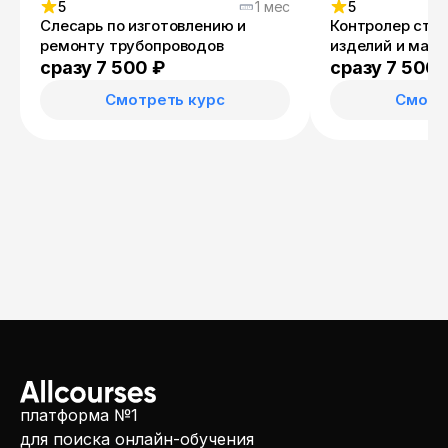
5
1 мес
5
Слесарь по изготовлению и
Контролер стр
ремонту трубопроводов
изделий и мат
сразу 7 500 ₽
сразу 7 500 
Смотреть курс
Смотр
платформа №1
для поиска онлайн-обучения