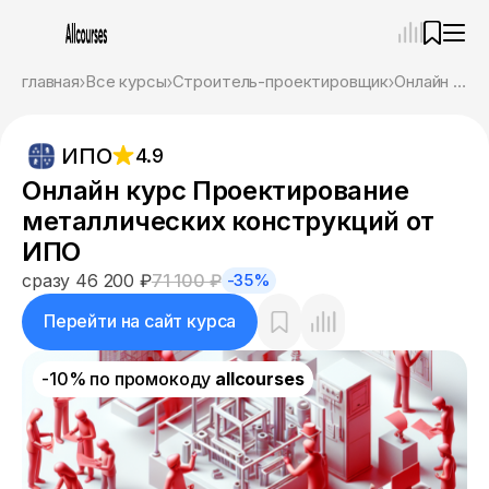
—
×
главная
Все курсы
Строитель-проектировщик
Онлайн курс Проектирование металлических конструкций от ИПО
Ассистент
08.08.26, 17:12
ИПО
4.9
Привет! Я Ваш карьерный навигатор. Подберу
курсы, которые соответствует именно вашим
Онлайн курс Проектирование
целям.
металлических конструкций от
Пожалуйста, ответьте на несколько вопросов,
чтобы начать.
ИПО
сразу 46 200 ₽
71 100 ₽
-35%
Приступим?
Перейти на сайт курса
-10% по промокоду
allcourses