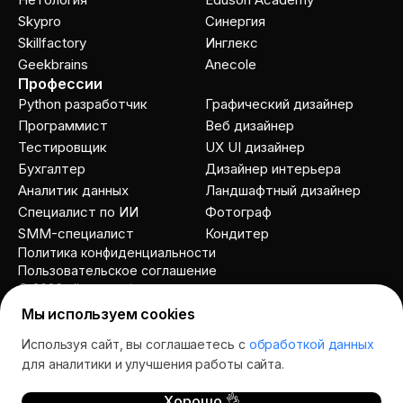
Skypro
Cинергия
Skillfactory
Инглекс
Geekbrains
Anecole
Профессии
Python разработчик
Графический дизайнер
Программист
Веб дизайнер
Тестировщик
UX UI дизайнер
Бухгалтер
Дизайнер интерьера
Аналитик данных
Ландшафтный дизайнер
Специалист по ИИ
Фотограф
SMM-специалист
Кондитер
Политика конфиденциальности
Пользовательское соглашение
© 2026 allcourses.io
Мы используем cookies
Используя сайт, вы соглашаетесь с
обработкой данных
Спросить AI
для аналитики и улучшения работы сайта.
Хорошо 👌