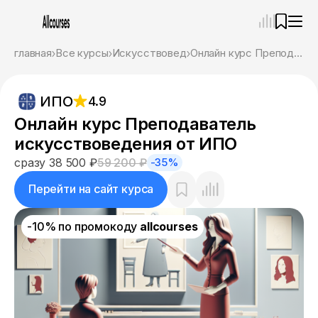
—
×
главная
Все курсы
Искусствовед
Онлайн курс Преподаватель искусствоведения от ИПО
Ассистент
07.08.26, 06:27
ИПО
4.9
Привет! Я Ваш карьерный навигатор. Подберу
курсы, которые соответствует именно вашим
Онлайн курс Преподаватель
целям.
искусствоведения от ИПО
Пожалуйста, ответьте на несколько вопросов,
чтобы начать.
сразу 38 500 ₽
59 200 ₽
-35%
Приступим?
Перейти на сайт курса
-10% по промокоду
allcourses