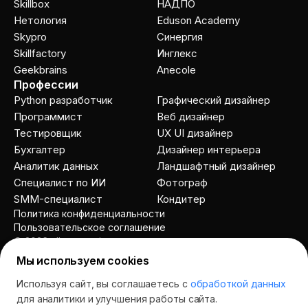
Skillbox
НАДПО
Нетология
Eduson Academy
Skypro
Cинергия
Skillfactory
Инглекс
Geekbrains
Anecole
Профессии
Python разработчик
Графический дизайнер
Программист
Веб дизайнер
Тестировщик
UX UI дизайнер
Бухгалтер
Дизайнер интерьера
Аналитик данных
Ландшафтный дизайнер
Специалист по ИИ
Фотограф
SMM-специалист
Кондитер
Политика конфиденциальности
Пользовательское соглашение
© 2026 allcourses.io
Мы используем cookies
Используя сайт, вы соглашаетесь с
обработкой данных
Спросить AI
для аналитики и улучшения работы сайта.