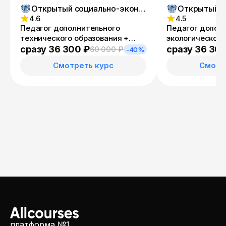
Открытый социально-экономический колледж
4.6
4.5
Педагог дополнительного
Педагог допол
технического образования +
экологического
Специалист по
Учитель эколог
сразу 36 300 ₽
сразу 36 30
60 000 ₽
-40%
информационным ресурсам
Смотреть курс
Смотр
платформа №1