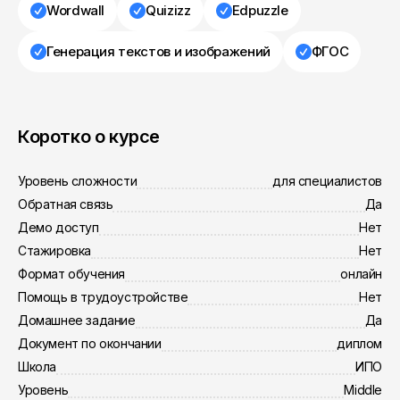
Wordwall
Quizizz
Edpuzzlе
Генерация текстов и изображений
ФГОС
Коротко о курсе
Уровень сложности
для специалистов
Обратная связь
Да
Демо доступ
Нет
Стажировка
Нет
Формат обучения
онлайн
Помощь в трудоустройстве
Нет
Домашнее задание
Да
Документ по окончании
диплом
Школа
ИПО
Уровень
Middle