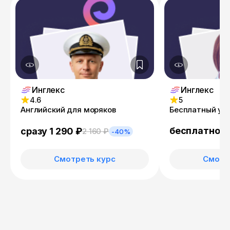
Инглекс
Инглекс
4.6
5
Английский для моряков
Бесплатный уро
бесплатно
сразу 1 290 ₽
2 160 ₽
-40%
Смотреть курс
Смотр