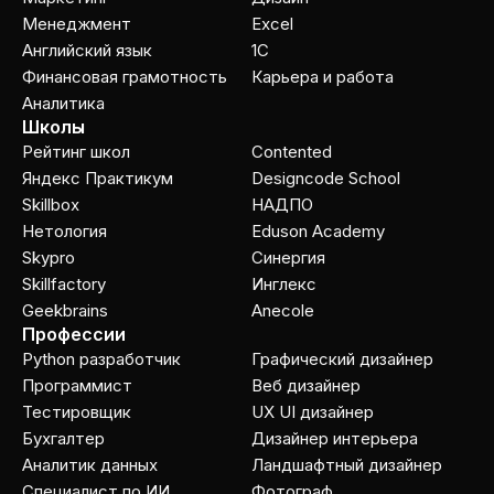
Менеджмент
Excel
Английский язык
1C
Финансовая грамотность
Карьера и работа
Аналитика
Школы
Рейтинг школ
Contented
Яндекс Практикум
Designcode School
Skillbox
НАДПО
Нетология
Eduson Academy
Skypro
Cинергия
Skillfactory
Инглекс
Geekbrains
Anecole
Профессии
Python разработчик
Графический дизайнер
Программист
Веб дизайнер
Тестировщик
UX UI дизайнер
Бухгалтер
Дизайнер интерьера
Аналитик данных
Ландшафтный дизайнер
Специалист по ИИ
Фотограф