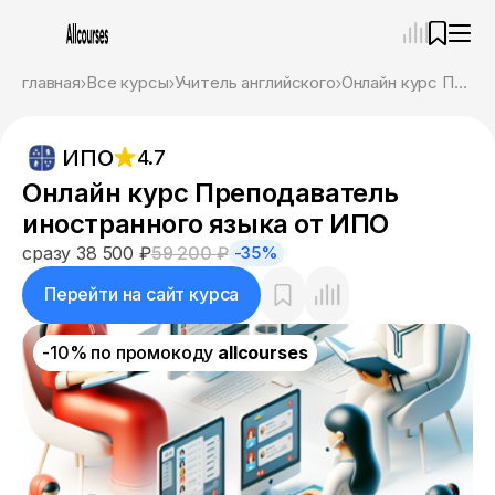
—
×
главная
Все курсы
Учитель английского
Онлайн курс Преподаватель иностранного языка от ИПО
Ассистент
07.08.26, 12:23
ИПО
4.7
Привет! Я Ваш карьерный навигатор. Подберу
курсы, которые соответствует именно вашим
Онлайн курс Преподаватель
целям.
иностранного языка от ИПО
Пожалуйста, ответьте на несколько вопросов,
чтобы начать.
сразу 38 500 ₽
59 200 ₽
-35%
Приступим?
Перейти на сайт курса
-10% по промокоду
allcourses