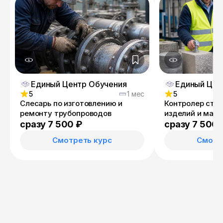
Единый Центр Обучения
Единый Цен
5
1 мес
5
Слесарь по изготовлению и
Контролер стр
ремонту трубопроводов
изделий и мат
сразу 7 500 ₽
сразу 7 500 
Смотреть курс
Смотр