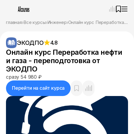
—
×
главная
Все курсы
Инженер
Онлайн курс Переработка нефти и газа - переподготовка от ЭКОДПО
Ассистент
09.08.26, 08:30
ЭКОДПО
4.8
Привет! Я Ваш карьерный навигатор. Подберу
курсы, которые соответствует именно вашим
Онлайн курс Переработка нефти
целям.
и газа - переподготовка от
Пожалуйста, ответьте на несколько вопросов,
чтобы начать.
ЭКОДПО
сразу 54 980 ₽
Приступим?
Перейти на сайт курса