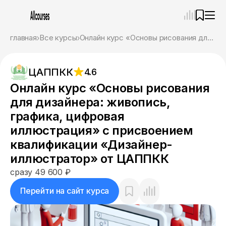
—
×
главная
Все курсы
Онлайн курс «Основы рисования для дизайнера: живопись, графика, цифровая иллюстрация» с присвоением квалификации «Дизайнер-иллюстратор» от ЦАППКК
Ассистент
06.08.26, 20:15
ЦАППКК
4.6
Привет! Я Ваш карьерный навигатор. Подберу
курсы, которые соответствует именно вашим
Онлайн курс «Основы рисования
целям.
для дизайнера: живопись,
Пожалуйста, ответьте на несколько вопросов,
чтобы начать.
графика, цифровая
иллюстрация» с присвоением
Приступим?
квалификации «Дизайнер-
иллюстратор» от ЦАППКК
сразу 49 600 ₽
Перейти на сайт курса