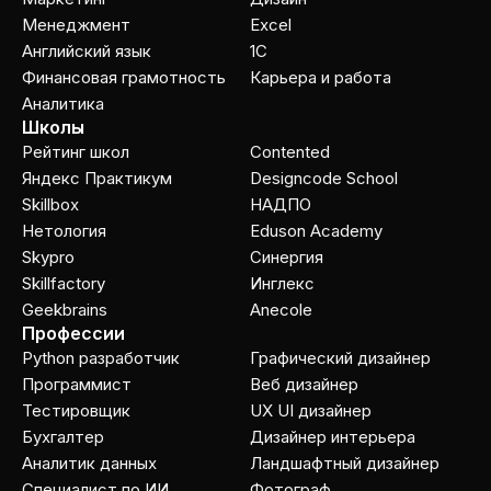
Менеджмент
Excel
Английский язык
1C
Финансовая грамотность
Карьера и работа
Аналитика
Школы
Рейтинг школ
Contented
Яндекс Практикум
Designcode School
Skillbox
НАДПО
Нетология
Eduson Academy
Skypro
Cинергия
Skillfactory
Инглекс
Geekbrains
Anecole
Профессии
Python разработчик
Графический дизайнер
Программист
Веб дизайнер
Тестировщик
UX UI дизайнер
Бухгалтер
Дизайнер интерьера
Аналитик данных
Ландшафтный дизайнер
Специалист по ИИ
Фотограф