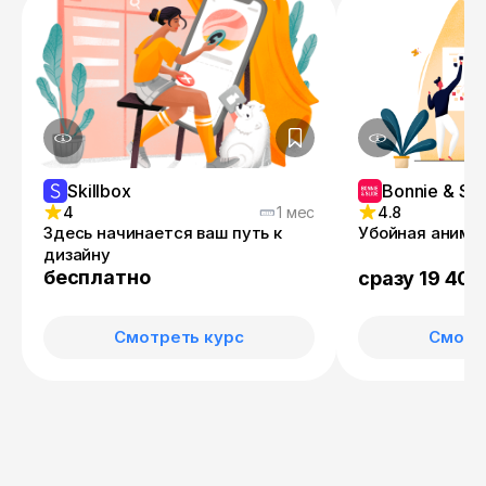
Skillbox
Bonnie & Sli
4
1 мес
4.8
Здесь начинается ваш путь к
Убойная анима
дизайну
бесплатно
сразу 19 400
Смотреть курс
Смотр