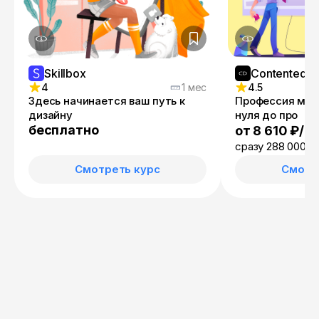
Skillbox
Contented
4
1 мес
4.5
Здесь начинается ваш путь к
Профессия моу
дизайну
нуля до про
бесплатно
от 8 610 ₽/м
сразу 288 000 ₽
Смотреть курс
Смотр