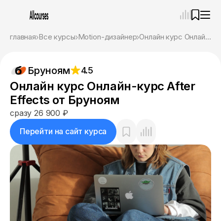
—
×
главная
Все курсы
Motion-дизайнер
Онлайн курс Онлайн-курс After Effects от Бруноям
Ассистент
05.08.26, 22:40
Бруноям
4.5
Привет! Я Ваш карьерный навигатор. Подберу
курсы, которые соответствует именно вашим
Онлайн курс Онлайн-курс After
целям.
Effects от Бруноям
Пожалуйста, ответьте на несколько вопросов,
чтобы начать.
сразу 26 900 ₽
Приступим?
Перейти на сайт курса