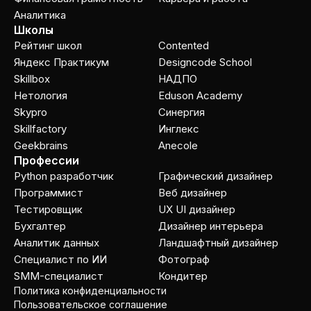
Аналитика
Школы
Рейтинг школ
Contented
Яндекс Практикум
Designcode School
Skillbox
НАДПО
Нетология
Eduson Academy
Skypro
Cинергия
Skillfactory
Инглекс
Geekbrains
Anecole
Профессии
Python разработчик
Графический дизайнер
Программист
Веб дизайнер
Тестировщик
UX UI дизайнер
Бухгалтер
Дизайнер интерьера
Аналитик данных
Ландшафтный дизайнер
Специалист по ИИ
Фотограф
SMM-специалист
Кондитер
Политика конфиденциальности
Пользовательское соглашение