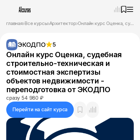
—
×
главная
Все курсы
Архитектор
Онлайн курс Оценка, судебная строительно-техническая и стоимостная экспертизы объектов недвижимости - переподготовка от ЭКОДПО
Ассистент
07.08.26, 12:51
ЭКОДПО
5
Привет! Я Ваш карьерный навигатор. Подберу
курсы, которые соответствует именно вашим
Онлайн курс Оценка, судебная
целям.
строительно-техническая и
Пожалуйста, ответьте на несколько вопросов,
чтобы начать.
стоимостная экспертизы
объектов недвижимости -
Приступим?
переподготовка от ЭКОДПО
сразу 54 980 ₽
Перейти на сайт курса