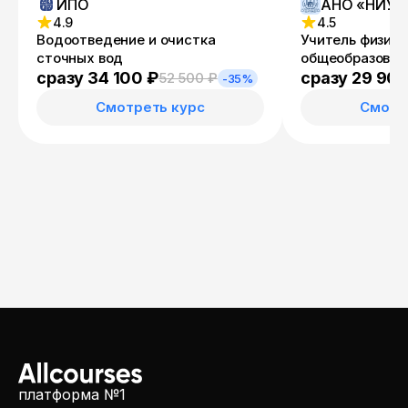
ИПО
4.9
4.5
Водоотведение и очистка
Учитель физики
сточных вод
общеобразоват
организациях, 
сразу 34 100 ₽
сразу 29 900
52 500 ₽
-35%
СПО и в репети
Смотреть курс
Смотр
деятельности
платформа №1