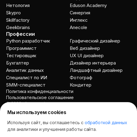
Нетология
Eduson Academy
Skypro
Cинергия
Skillfactory
Инглекс
Geekbrains
Anecole
Профессии
Python разработчик
Графический дизайнер
Программист
Веб дизайнер
Тестировщик
UX UI дизайнер
Бухгалтер
Дизайнер интерьера
Аналитик данных
Ландшафтный дизайнер
Специалист по ИИ
Фотограф
SMM-специалист
Кондитер
Политика конфиденциальности
Пользовательское соглашение
© 2026 allcourses.io
Мы используем cookies
Используя сайт, вы соглашаетесь с
обработкой данных
Спросить AI
для аналитики и улучшения работы сайта.