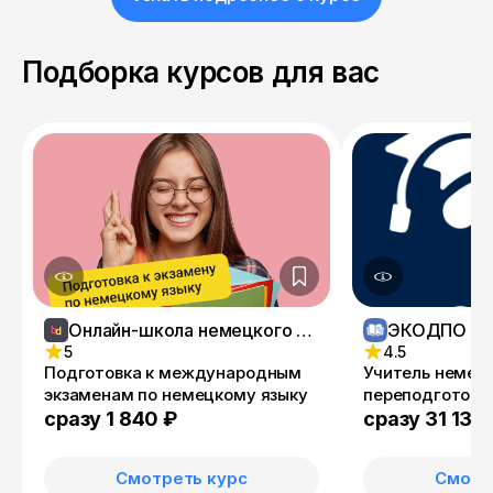
Подборка курсов для вас
Онлайн-школа немецкого языка Berliner Deutsch
ЭКОДПО
5
4.5
Подготовка к международным
Учитель немецк
экзаменам по немецкому языку
переподготовк
сразу 1 840 ₽
сразу 31 133
Смотреть курс
Смотр