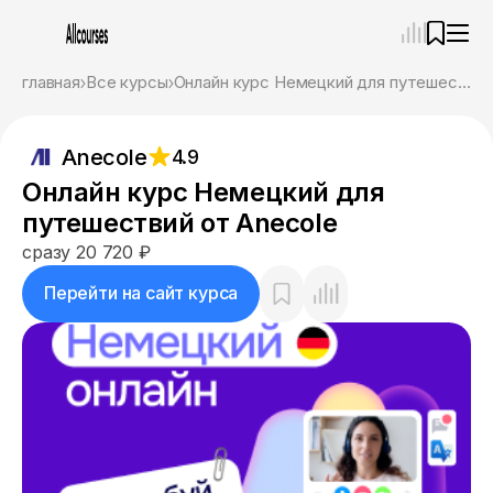
—
×
главная
Все курсы
Онлайн курс Немецкий для путешествий от Anecole
Ассистент
06.08.26, 21:02
Anecole
4.9
Привет! Я Ваш карьерный навигатор. Подберу
курсы, которые соответствует именно вашим
Онлайн курс Немецкий для
целям.
путешествий от Anecole
Пожалуйста, ответьте на несколько вопросов,
чтобы начать.
сразу 20 720 ₽
Приступим?
Перейти на сайт курса