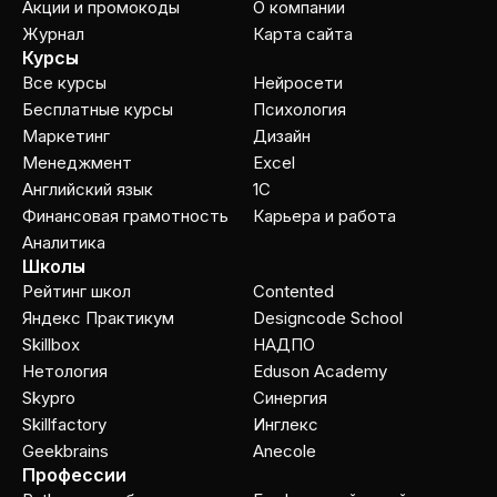
Акции и промокоды
О компании
Журнал
Карта сайта
Курсы
Все курсы
Нейросети
Бесплатные курсы
Психология
Маркетинг
Дизайн
Менеджмент
Excel
Английский язык
1C
Финансовая грамотность
Карьера и работа
Аналитика
Школы
Рейтинг школ
Contented
Яндекс Практикум
Designcode School
Skillbox
НАДПО
Нетология
Eduson Academy
Skypro
Cинергия
Skillfactory
Инглекс
Geekbrains
Anecole
Профессии