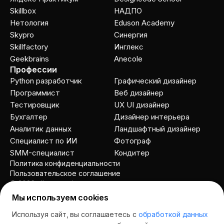
Skillbox
НАДПО
Нетология
Eduson Academy
Skypro
Cинергия
Skillfactory
Инглекс
Geekbrains
Anecole
Профессии
Python разработчик
Графический дизайнер
Программист
Веб дизайнер
Тестировщик
UX UI дизайнер
Бухгалтер
Дизайнер интерьера
Аналитик данных
Ландшафтный дизайнер
Специалист по ИИ
Фотограф
SMM-специалист
Кондитер
Политика конфиденциальности
Пользовательское соглашение
© 2026 allcourses.io
Мы используем cookies
Используя сайт, вы соглашаетесь с
обработкой данных
Спросить AI