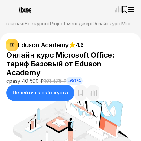
—
×
главная
Все курсы
Project-менеджер
Онлайн курс Microsoft Office: тариф Базовый от Eduson Academy
Ассистент
08.08.26, 12:31
Eduson Academy
4.6
Привет! Я Ваш карьерный навигатор. Подберу
курсы, которые соответствует именно вашим
Онлайн курс Microsoft Office:
целям.
тариф Базовый от Eduson
Пожалуйста, ответьте на несколько вопросов,
чтобы начать.
Academy
сразу 40 590 ₽
101 475 ₽
-60%
Приступим?
Перейти на сайт курса