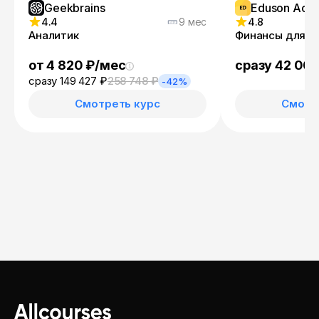
Geekbrains
Eduson Aca
4.4
9 мес
4.8
Аналитик
Финансы для н
от 4 820 ₽/мес
сразу 42 00
сразу 149 427 ₽
258 748 ₽
-42%
Смотреть курс
Смотр