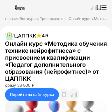
—
×
главная
Все курсы
Преподаватель
Онлайн курс «Методика обучения технике нейрофитнеса» с присвоением квалификации «Педагог дополнительного образования (нейрофитнес)» от ЦАППКК
Ассистент
07.08.26, 04:16
ЦАППКК
4.9
Привет! Я Ваш карьерный навигатор. Подберу
курсы, которые соответствует именно вашим
Онлайн курс «Методика обучения
целям.
технике нейрофитнеса» с
Пожалуйста, ответьте на несколько вопросов,
чтобы начать.
присвоением квалификации
«Педагог дополнительного
Приступим?
образования (нейрофитнес)» от
ЦАППКК
сразу 38 800 ₽
Перейти на сайт курса