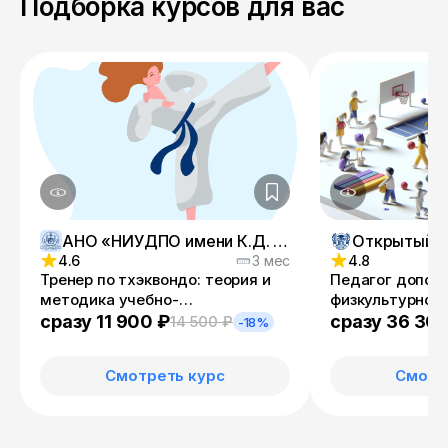
Подборка курсов для вас
АНО «НИУДПО имени К.Д. Ушинского»
4.6
3 мес
4.8
Тренер по тхэквондо: теория и
Педагог допол
методика учебно-
физкультурного
тренировочного процесса
Инструктор по 
сразу 11 900 ₽
сразу 36 30
14 500 ₽
-18%
Смотреть курс
Смотр