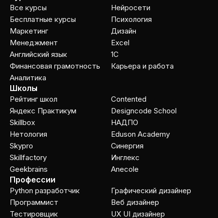
Все курсы
Нейросети
Бесплатные курсы
Психология
Маркетинг
Дизайн
Менеджмент
Excel
Английский язык
1C
Финансовая грамотность
Карьера и работа
Аналитика
Школы
Рейтинг школ
Contented
Яндекс Практикум
Designcode School
Skillbox
НАДПО
Нетология
Eduson Academy
Skypro
Cинергия
Skillfactory
Инглекс
Geekbrains
Anecole
Профессии
Python разработчик
Графический дизайнер
Программист
Веб дизайнер
Тестировщик
UX UI дизайнер