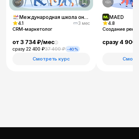
Международная школа онлайн-профессий
MAED
4.1
3 мес
4.8
CRM-маркетолог
Создание рекл
от 3 734 ₽/мес
сразу 4 900 
сразу 22 400 ₽
37 400 ₽
-40%
Смотреть курс
Смотр