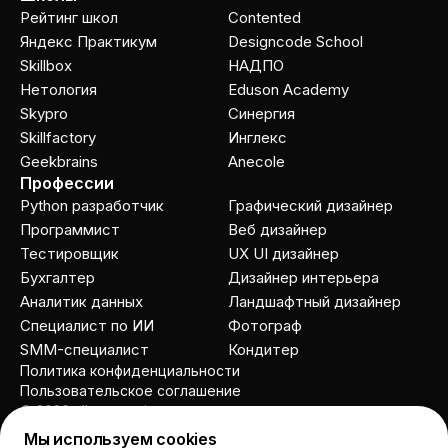
Рейтинг школ
Contented
Яндекс Практикум
Designcode School
Skillbox
НАДПО
Нетология
Eduson Academy
Skypro
Cинергия
Skillfactory
Инглекс
Geekbrains
Anecole
Профессии
Python разработчик
Графический дизайнер
Программист
Веб дизайнер
Тестировщик
UX UI дизайнер
Бухгалтер
Дизайнер интерьера
Аналитик данных
Ландшафтный дизайнер
Специалист по ИИ
Фотограф
SMM-специалист
Кондитер
Политика конфиденциальности
Пользовательское соглашение
© 2026 allcourses.io
Мы используем cookies