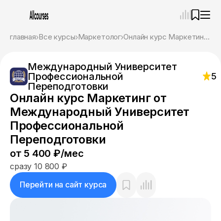
—
×
главная
Все курсы
Маркетолог
Онлайн курс Маркетинг от Международный Университет Профессиональной Переподготовки
Ассистент
06.08.26, 14:33
Международный Университет
Привет! Я Ваш карьерный навигатор. Подберу
Профессиональной
5
курсы, которые соответствует именно вашим
Переподготовки
целям.
Онлайн курс Маркетинг от
Пожалуйста, ответьте на несколько вопросов,
чтобы начать.
Международный Университет
Профессиональной
Приступим?
Переподготовки
от 5 400 ₽/мес
сразу 10 800 ₽
Перейти на сайт курса