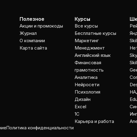
Полезное
Курсы
Шк
Акции и промокоды
Все курсы
Ре
Журнал
Бесплатные курсы
Ян
О компании
Маркетинг
Ski
Карта сайта
Менеджмент
Не
Английский язык
Sky
Финансовая
Ski
грамотность
Gee
Аналитика
Co
Нейросети
Des
Психология
НА
Дизайн
Ed
Excel
Cи
1C
Ин
Карьера и работа
An
ние
Политика конфиденциальности