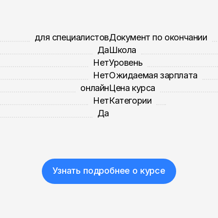
для специалистов
Документ по окончании
Да
Школа
Нет
Уровень
Нет
Ожидаемая зарплата
онлайн
Цена курса
Нет
Категории
Да
Узнать подробнее о курсе