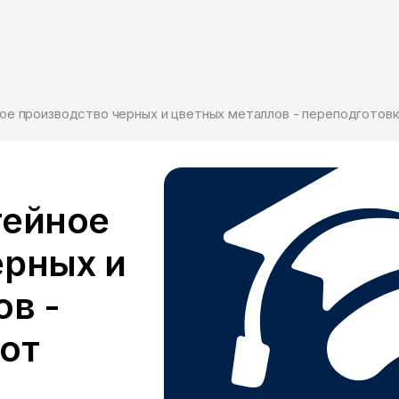
ное производство черных и цветных металлов - переподгото
тейное
ерных и
ов -
от