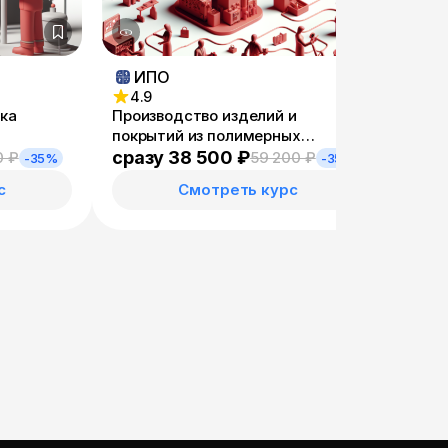
ИПО
Ед
4.9
5
ка
Производство изделий и
Слеса
покрытий из полимерных
довод
материалов
сразу 38 500 ₽
сраз
0 ₽
59 200 ₽
-35%
-35%
с
Смотреть курс
—
×
Ассистент
08.08.26, 17:25