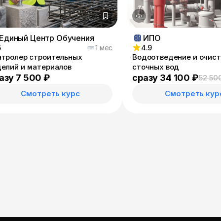
Единый Центр Обучения
ИПО
5
1 мес
4.9
нтролер строительных
Водоотведение и очист
делий и материалов
сточных вод
азу 7 500 ₽
сразу 34 100 ₽
52 50
Смотреть курс
Смотреть кур