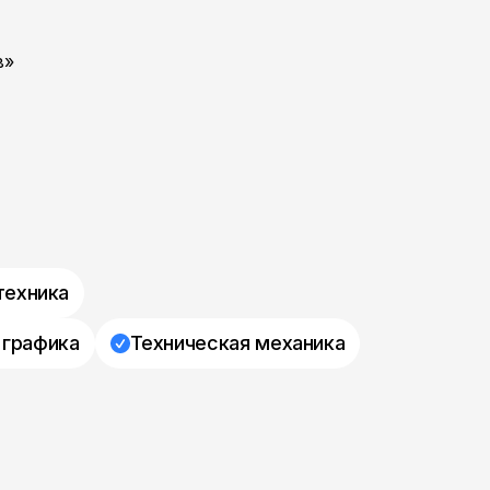
в»
техника
 графика
Техническая механика