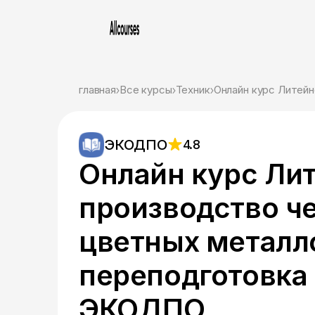
главная
Все курсы
Техник
Онлайн курс Литей
ЭКОДПО
4.8
Онлайн курс Ли
производство ч
цветных металл
переподготовка 
ЭКОДПО