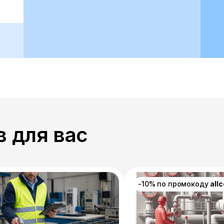
 для вас
-10% по промокоду
all