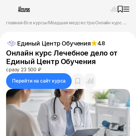
—
×
главная
Все курсы
Младшая медсестра
Онлайн курс Лечебное дело от Единый Центр Обучения
Ассистент
06.08.26, 08:44
Единый Центр Обучения
4.8
Привет! Я Ваш карьерный навигатор. Подберу
курсы, которые соответствует именно вашим
Онлайн курс Лечебное дело от
целям.
Единый Центр Обучения
Пожалуйста, ответьте на несколько вопросов,
чтобы начать.
сразу 23 500 ₽
Приступим?
Перейти на сайт курса