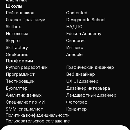
Школы
Рейтинг школ
Contented
Яндекс Практикум
Designcode School
Skillbox
НАДПО
Нетология
Eduson Academy
Skypro
Cинергия
Skillfactory
Инглекс
Geekbrains
Anecole
Профессии
Python разработчик
Графический дизайнер
Программист
Веб дизайнер
Тестировщик
UX UI дизайнер
Бухгалтер
Дизайнер интерьера
Аналитик данных
Ландшафтный дизайнер
Специалист по ИИ
Фотограф
SMM-специалист
Кондитер
Политика конфиденциальности
Пользовательское соглашение
© 2026 allcourses.io