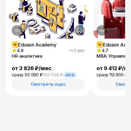
Eduson Academy
Eduson Aca
4.9
2 мес
4.7
HR-аналитика
MBA: Управлен
от 3 826 ₽/мес
от 9 412 ₽/м
сразу 55 090 ₽
137 725 ₽
сразу 112 900 ₽
2
-60%
Смотреть курс
Смотр