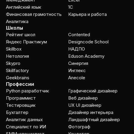
Английский язык
1C
Финансовая грамотность
Карьера и работа
Аналитика
Школы
Рейтинг школ
Contented
Яндекс Практикум
Designcode School
Skillbox
НАДПО
Нетология
Eduson Academy
Skypro
Cинергия
Skillfactory
Инглекс
Geekbrains
Anecole
Профессии
Python разработчик
Графический дизайнер
Программист
Веб дизайнер
Тестировщик
UX UI дизайнер
Бухгалтер
Дизайнер интерьера
Аналитик данных
Ландшафтный дизайнер
Специалист по ИИ
Фотограф
SMM-специалист
Кондитер