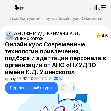
—
×
главная
Все курсы
Рекрутер
Онлайн курс Современные технологии привлечения, подбора и адаптации персонала в организации от АНО «НИУДПО имени К.Д. Ушинского»
Ассистент
06.08.26, 17:56
АНО «НИУДПО имени К.Д.
Привет! Я Ваш карьерный навигатор. Подберу
4.5
Ушинского»
курсы, которые соответствует именно вашим
Онлайн курс Современные
целям.
Пожалуйста, ответьте на несколько вопросов,
технологии привлечения,
чтобы начать.
подбора и адаптации персонала в
организации от АНО «НИУДПО
Приступим?
имени К.Д. Ушинского»
сразу 17 900 ₽
25 500 ₽
-30%
Перейти на сайт курса