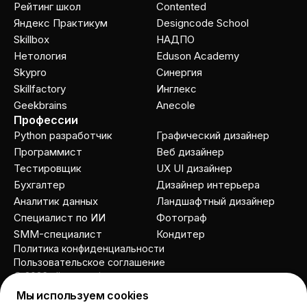
Рейтинг школ
Contented
Яндекс Практикум
Designcode School
Skillbox
НАДПО
Нетология
Eduson Academy
Skypro
Cинергия
Skillfactory
Инглекс
Geekbrains
Anecole
Профессии
Python разработчик
Графический дизайнер
Программист
Веб дизайнер
Тестировщик
UX UI дизайнер
Бухгалтер
Дизайнер интерьера
Аналитик данных
Ландшафтный дизайнер
Специалист по ИИ
Фотограф
SMM-специалист
Кондитер
Политика конфиденциальности
Пользовательское соглашение
© 2026 allcourses.io
Мы используем cookies