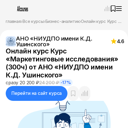
—
×
главная
Все курсы
Бизнес-аналитик
Онлайн курс Курс «Маркетинговые исследования» (300ч) от АНО «НИУДПО имени К.Д. Ушинского»
Ассистент
06.08.26, 00:52
АНО «НИУДПО имени К.Д.
Привет! Я Ваш карьерный навигатор. Подберу
4.6
Ушинского»
курсы, которые соответствует именно вашим
Онлайн курс Курс
целям.
Пожалуйста, ответьте на несколько вопросов,
«Маркетинговые исследования»
чтобы начать.
(300ч) от АНО «НИУДПО имени
К.Д. Ушинского»
Приступим?
сразу 20 200 ₽
24 200 ₽
-17%
Перейти на сайт курса