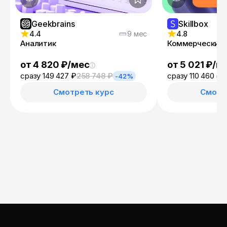
Geekbrains
Skillbox
4.4
9 мес
4.8
Аналитик
Коммерческий 
от 4 820 ₽/мес
от 5 021 ₽/м
сразу 149 427 ₽
258 748 ₽
сразу 110 460 ₽
2
-42%
Смотреть курс
Смотр