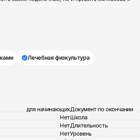
тками
Лечебная физкультура
для начинающих
Документ по окончании
Нет
Школа
Нет
Длительность
Нет
Уровень