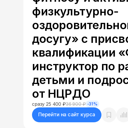
физкультурно-
оздоровительн
досугу» с прис
квалификации «
инструктор по р
детьми и подро
от НЦРДО
сразу 25 400 ₽
36 900 ₽
-31%
Перейти на сайт курса