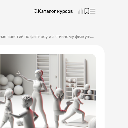
Каталог курсов
Онлайн курс Курс «Детский фитнес: организация и проведение занятий по фитнесу и активному физкультурно-оздоровительному досугу» с присвоением квалификации «Фитнес-инструктор по работе с детьми и подростками» от НЦРДО