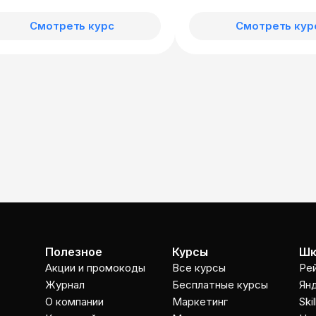
Смотреть курс
Смотреть кур
Полезное
Курсы
Шк
Акции и промокоды
Все курсы
Ре
Журнал
Бесплатные курсы
Ян
О компании
Маркетинг
Ski