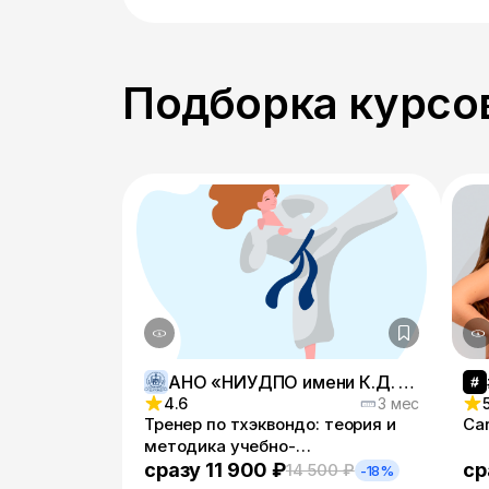
Подборка курсов
АНО «НИУДПО имени К.Д. Ушинского»
4.6
3 мес
Тренер по тхэквондо: теория и
Ca
методика учебно-
тренировочного процесса
сразу 11 900 ₽
ср
14 500 ₽
-18%