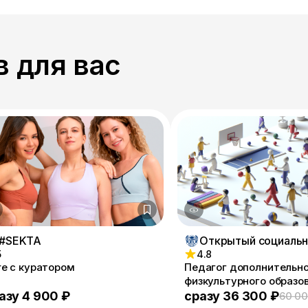
 для вас
#SEKTA
5
4.8
re с куратором
Педагог дополнительн
физкультурного образо
Инструктор по спорту
азу 4 900 ₽
сразу 36 300 ₽
60 00