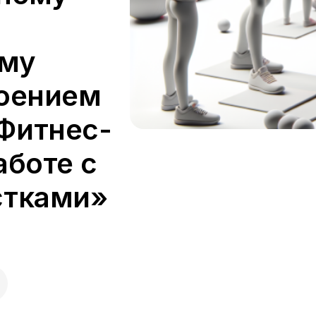
ому
воением
Фитнес-
аботе с
стками»