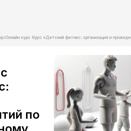
ор
рс
с:
ятий по
вному