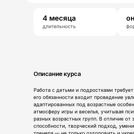
4 месяца
о
длительность
фо
Описание курса
Работа с детьми и подростками требует
его обязанности входит проведение увл
адаптированных под возрастные особен
атмосферу игры и веселья, учитывая пс
разных возрастных групп. В отличие от
способности, творческий подход, умени
тренера — не только оздоровить и укре