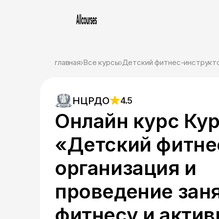
главная
Все курсы
Детский фитнес-инструкт
НЦРДО
4.5
Онлайн курс Ку
«Детский фитне
организация и
проведение зан
фитнесу и акти