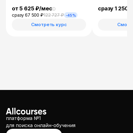
от 5 625 ₽/мес
сразу 1 250 
сразу 67 500 ₽
122 727 ₽
-45%
Смотреть курс
Смотр
платформа №1
для поиска онлайн-обучения