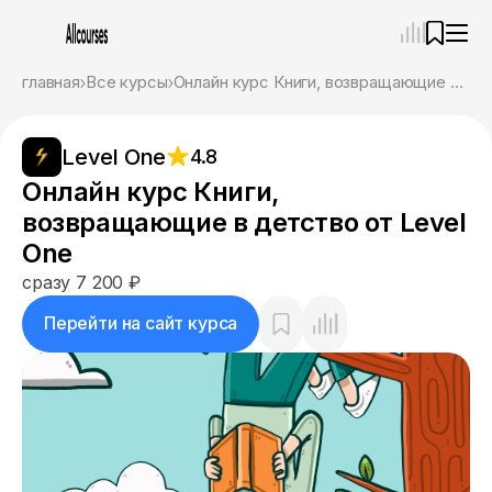
—
×
главная
Все курсы
Онлайн курс Книги, возвращающие в детство от Level One
Ассистент
09.08.26, 08:40
Level One
4.8
Привет! Я Ваш карьерный навигатор. Подберу
курсы, которые соответствует именно вашим
Онлайн курс Книги,
целям.
возвращающие в детство от Level
Пожалуйста, ответьте на несколько вопросов,
чтобы начать.
One
сразу 7 200 ₽
Приступим?
Перейти на сайт курса