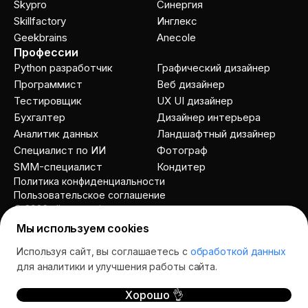
Skypro
Cинергия
Skillfactory
Инглекс
Geekbrains
Anecole
Профессии
Python разработчик
Графический дизайнер
Программист
Веб дизайнер
Тестировщик
UX UI дизайнер
Бухгалтер
Дизайнер интерьера
Аналитик данных
Ландшафтный дизайнер
Специалист по ИИ
Фотограф
SMM-специалист
Кондитер
Политика конфиденциальности
Пользовательское соглашение
© 2026 allcourses.io
Мы используем cookies
Используя сайт, вы соглашаетесь с
обработкой данных
Спросить AI
для аналитики и улучшения работы сайта.
Хорошо 👌