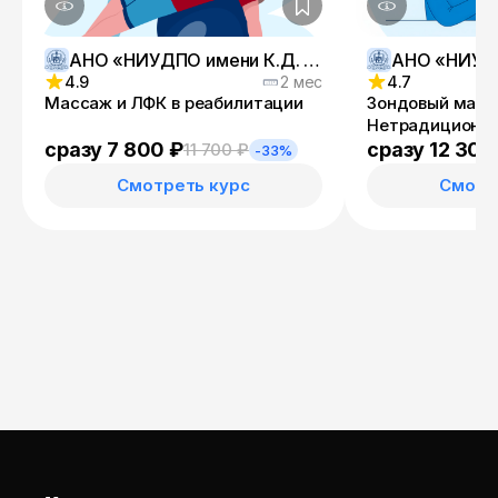
АНО «НИУДПО имени К.Д. Ушинского»
4.9
2 мес
4.7
Массаж и ЛФК в реабилитации
Зондовый масс
Нетрадиционн
логопедическо
сразу 7 800 ₽
сразу 12 300
11 700 ₽
-33%
речевых наруш
Смотреть курс
Смотр
сложности