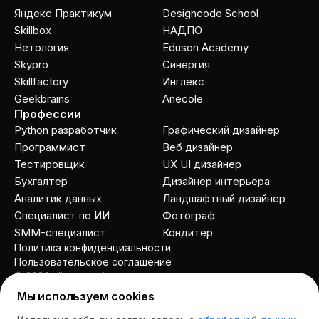
Яндекс Практикум
Designcode School
Skillbox
НАДПО
Нетология
Eduson Academy
Skypro
Cинергия
Skillfactory
Инглекс
Geekbrains
Anecole
Профессии
Python разработчик
Графический дизайнер
Программист
Веб дизайнер
Тестировщик
UX UI дизайнер
Бухгалтер
Дизайнер интерьера
Аналитик данных
Ландшафтный дизайнер
Специалист по ИИ
Фотограф
SMM-специалист
Кондитер
Политика конфиденциальности
Пользовательское соглашение
© 2026 allcourses.io
Мы используем cookies