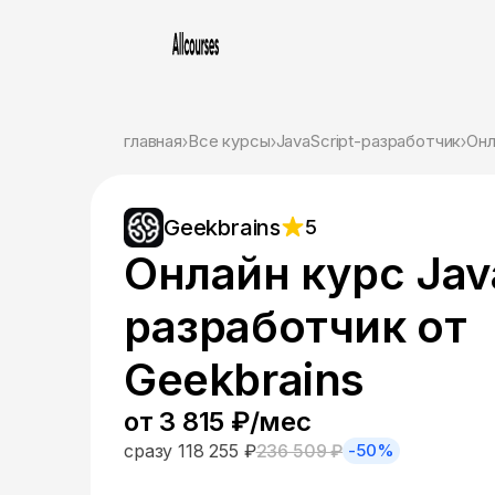
главная
Все курсы
JavaScript-разработчик
Онл
Geekbrains
5
Онлайн курс Jav
разработчик от
Geekbrains
от 3 815 ₽/мес
сразу 118 255 ₽
236 509 ₽
-50%