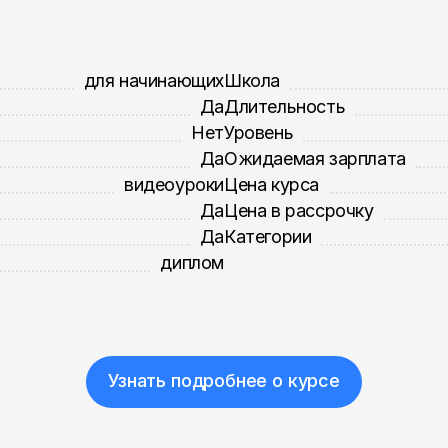
для начинающих
Школа
Да
Длительность
Нет
Уровень
Да
Ожидаемая зарплата
видеоуроки
Цена курса
Да
Цена в рассрочку
Да
Категории
диплом
Узнать подробнее о курсе