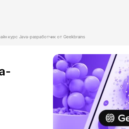
айн курс Java-разработчик от Geekbrains
a-