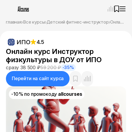
—
×
главная
Все курсы
Детский фитнес-инструктор
Онлайн курс Инструктор физкультуры в ДОУ от ИПО
Ассистент
08.08.26, 15:12
ИПО
4.5
Привет! Я Ваш карьерный навигатор. Подберу
курсы, которые соответствует именно вашим
Онлайн курс Инструктор
целям.
физкультуры в ДОУ от ИПО
Пожалуйста, ответьте на несколько вопросов,
чтобы начать.
сразу 38 500 ₽
59 200 ₽
-35%
Приступим?
Перейти на сайт курса
-10% по промокоду
allcourses