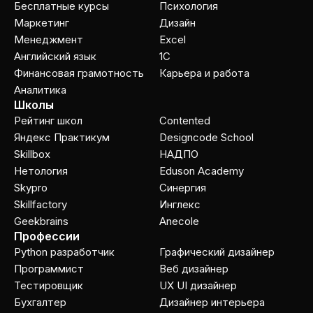
Бесплатные курсы
Психология
Маркетинг
Дизайн
Менеджмент
Excel
Английский язык
1C
Финансовая грамотность
Карьера и работа
Аналитика
Школы
Рейтинг школ
Contented
Яндекс Практикум
Designcode School
Skillbox
НАДПО
Нетология
Eduson Academy
Skypro
Cинергия
Skillfactory
Инглекс
Geekbrains
Anecole
Профессии
Python разработчик
Графический дизайнер
Программист
Веб дизайнер
Тестировщик
UX UI дизайнер
Бухгалтер
Дизайнер интерьера