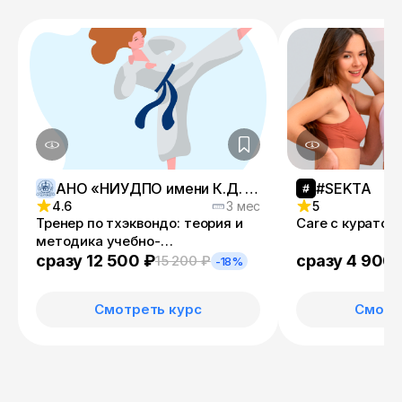
АНО «НИУДПО имени К.Д. Ушинского»
#SEKTA
4.6
3 мес
5
Тренер по тхэквондо: теория и
Care с куратор
методика учебно-
тренировочного процесса
сразу 12 500 ₽
сразу 4 900 
15 200 ₽
-18%
Смотреть курс
Смотр