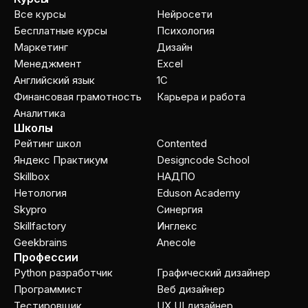
Все курсы
Нейросети
Бесплатные курсы
Психология
Маркетинг
Дизайн
Менеджмент
Excel
Английский язык
1C
Финансовая грамотность
Карьера и работа
Аналитика
Школы
Рейтинг школ
Contented
Яндекс Практикум
Designcode School
Skillbox
НАДПО
Нетология
Eduson Academy
Skypro
Cинергия
Skillfactory
Инглекс
Geekbrains
Anecole
Профессии
Python разработчик
Графический дизайнер
Программист
Веб дизайнер
Тестировщик
UX UI дизайнер