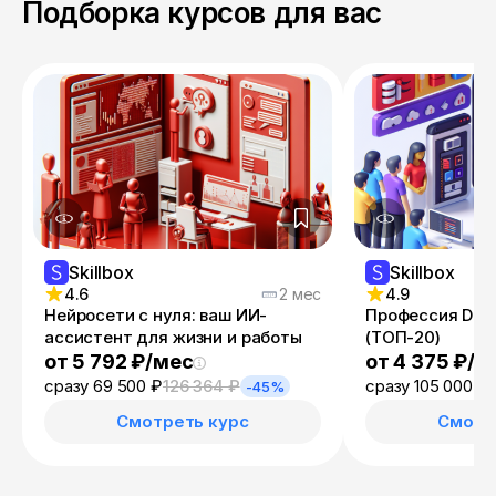
Подборка курсов для вас
Skillbox
Skillbox
4.6
2 мес
4.9
Нейросети с нуля: ваш ИИ-
Профессия Dev
ассистент для жизни и работы
(ТОП-20)
от 5 792 ₽/мес
от 4 375 ₽/м
сразу 69 500 ₽
126 364 ₽
сразу 105 000 ₽
-45%
Смотреть курс
Смотр