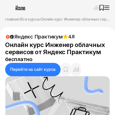
—
×
главная
Все курсы
Онлайн курс Инженер облачных сервисов от Яндекс Практикум
Ассистент
07.08.26, 07:39
Яндекс Практикум
4.8
Привет! Я Ваш карьерный навигатор. Подберу
курсы, которые соответствует именно вашим
Онлайн курс Инженер облачных
целям.
сервисов от Яндекс Практикум
Пожалуйста, ответьте на несколько вопросов,
чтобы начать.
бесплатно
Приступим?
Перейти на сайт курса