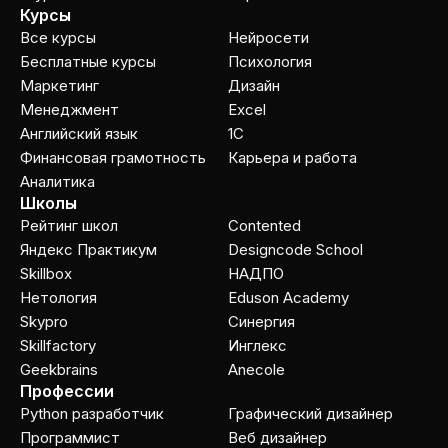
Курсы
Все курсы
Нейросети
Бесплатные курсы
Психология
Маркетинг
Дизайн
Менеджмент
Excel
Английский язык
1C
Финансовая грамотность
Карьера и работа
Аналитика
Школы
Рейтинг школ
Contented
Яндекс Практикум
Designcode School
Skillbox
НАДПО
Нетология
Eduson Academy
Skypro
Cинергия
Skillfactory
Инглекс
Geekbrains
Anecole
Профессии
Python разработчик
Графический дизайнер
Программист
Веб дизайнер