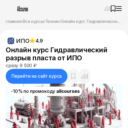
—
×
главная
Все курсы
Техник
Онлайн курс Гидравлический разрыв пласта от ИПО
Ассистент
07.08.26, 08:02
ИПО
4.9
Привет! Я Ваш карьерный навигатор. Подберу
курсы, которые соответствует именно вашим
Онлайн курс Гидравлический
целям.
разрыв пласта от ИПО
Пожалуйста, ответьте на несколько вопросов,
чтобы начать.
сразу 9 500 ₽
Приступим?
Перейти на сайт курса
-10% по промокоду
allcourses