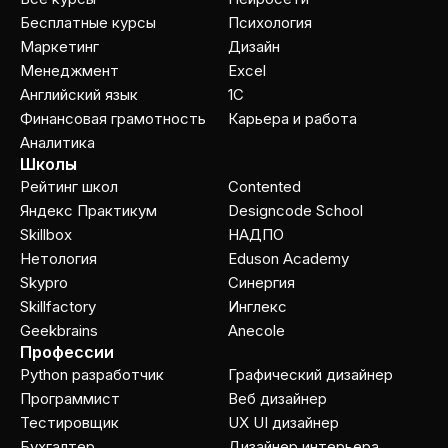
Бесплатные курсы
Психология
Маркетинг
Дизайн
Менеджмент
Excel
Английский язык
1C
Финансовая грамотность
Карьера и работа
Аналитика
Школы
Рейтинг школ
Contented
Яндекс Практикум
Designcode School
Skillbox
НАДПО
Нетология
Eduson Academy
Skypro
Cинергия
Skillfactory
Инглекс
Geekbrains
Anecole
Профессии
Python разработчик
Графический дизайнер
Программист
Веб дизайнер
Тестировщик
UX UI дизайнер
Бухгалтер
Дизайнер интерьера