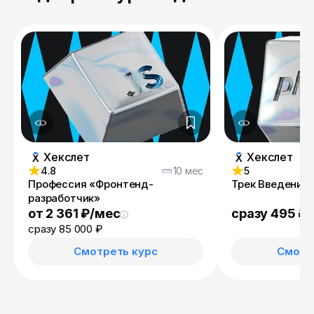
Хекслет
Хекслет
4.8
10 мес
5
Профессия «Фронтенд-
Трек Введение 
разработчик»
от 2 361 ₽/мес
сразу 495 ₽
сразу 85 000 ₽
Смотреть курс
Смотр