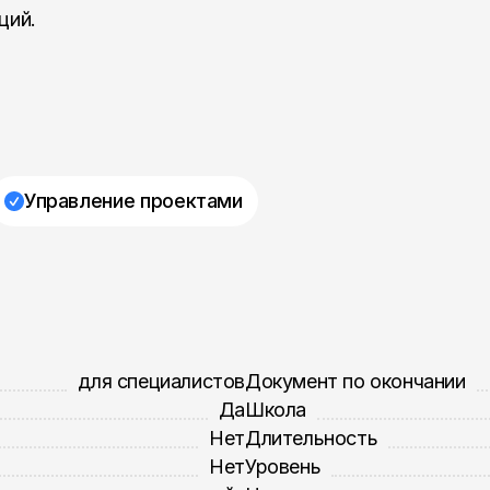
ций.
Управление проектами
для специалистов
Документ по окончании
Да
Школа
Нет
Длительность
Нет
Уровень