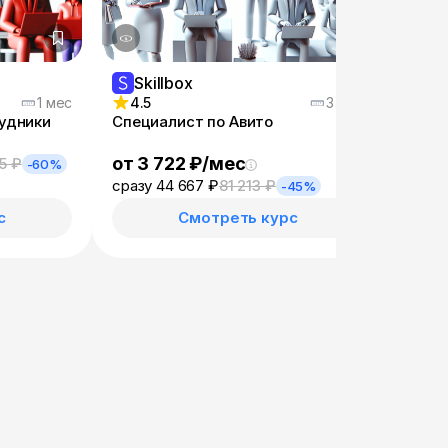
Skillbox
Sk
1 мес
4.5
3 мес
4.9
удники
Специалист по Авито
Эффе
от 3 722 ₽/мес
от 4
5 ₽
-60%
сразу 44 667 ₽
81 213 ₽
сразу
-45%
с
Смотреть курс
—
×