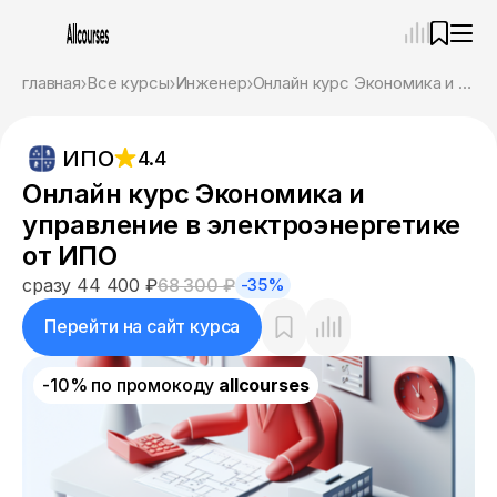
—
×
главная
Все курсы
Инженер
Онлайн курс Экономика и управление в электроэнергетике от ИПО
Ассистент
08.08.26, 18:02
ИПО
4.4
Привет! Я Ваш карьерный навигатор. Подберу
курсы, которые соответствует именно вашим
Онлайн курс Экономика и
целям.
управление в электроэнергетике
Пожалуйста, ответьте на несколько вопросов,
чтобы начать.
от ИПО
сразу 44 400 ₽
68 300 ₽
-35%
Приступим?
Перейти на сайт курса
-10% по промокоду
allcourses