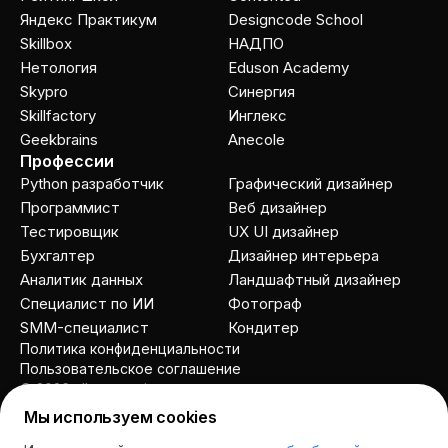
Яндекс Практикум
Designcode School
Skillbox
НАДПО
Нетология
Eduson Academy
Skypro
Cинергия
Skillfactory
Инглекс
Geekbrains
Anecole
Профессии
Python разработчик
Графический дизайнер
Программист
Веб дизайнер
Тестировщик
UX UI дизайнер
Бухгалтер
Дизайнер интерьера
Аналитик данных
Ландшафтный дизайнер
Специалист по ИИ
Фотограф
SMM-специалист
Кондитер
Политика конфиденциальности
Пользовательское соглашение
© 2026 allcourses.io
Мы используем cookies