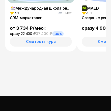
Международная школа онлайн-профессий
MAED
4.1
3 мес
4.8
CRM-маркетолог
Создание рекл
от 3 734 ₽/мес
сразу 4 900 
сразу 22 400 ₽
37 400 ₽
-40%
Смотреть курс
Смотр