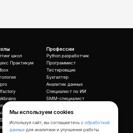
—
×
Ассистент
08.08.26, 12:55
Привет! Я Ваш карьерный навигатор.
Подберу курсы, которые
соответствует именно вашим целям.
олы
Профессии
Пожалуйста, ответьте на несколько
йтинг школ
Python разработчик
вопросов, чтобы начать.
декс Практикум
Программист
Приступим?
llbox
Тестировщик
тология
Бухгалтер
pro
Аналитик данных
llfactory
Специалист по ИИ
kbrains
SMM-специалист
ntented
Графический дизайнер
Мы используем cookies
igncode School
Веб дизайнер
ДПО
UX UI дизайнер
Используя сайт, вы соглашаетесь с
обработкой
uson Academy
Дизайнер интерьера
данных
для аналитики и улучшения работы