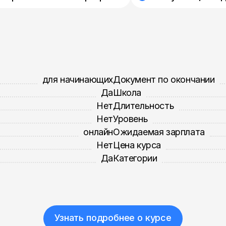
для начинающих
Документ по окончании
Да
Школа
Нет
Длительность
Нет
Уровень
онлайн
Ожидаемая зарплата
Нет
Цена курса
Да
Категории
Узнать подробнее о курсе