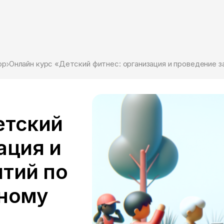
ор
етский
ация и
ятий по
вному