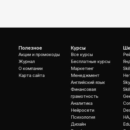
Полезное
Курсы
Шк
Акции и промокоды
Все курсы
Ре
Журнал
Бесплатные курсы
Ян
О компании
Маркетинг
Ski
Карта сайта
Менеджмент
Не
Английский язык
Sky
Финансовая
Ski
грамотность
Gee
Аналитика
Co
Нейросети
Des
Психология
НА
Дизайн
Ed