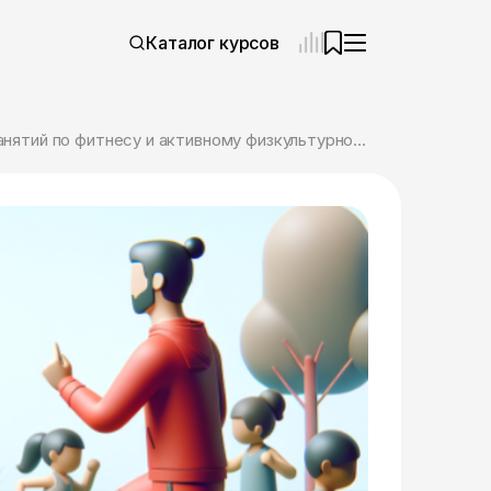
Каталог курсов
Онлайн курс «Детский фитнес: организация и проведение занятий по фитнесу и активному физкультурно-оздоровительному досугу» с присвоением квалификации «Фитнес-инструктор по работе с детьми и подростками» от ЦАППКК