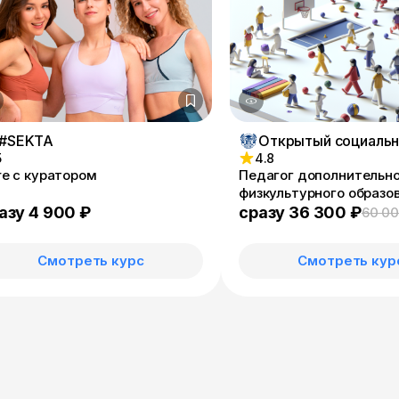
#SEKTA
5
4.8
re с куратором
Педагог дополнительн
физкультурного образо
Инструктор по спорту
азу 4 900 ₽
сразу 36 300 ₽
60 00
Смотреть курс
Смотреть кур