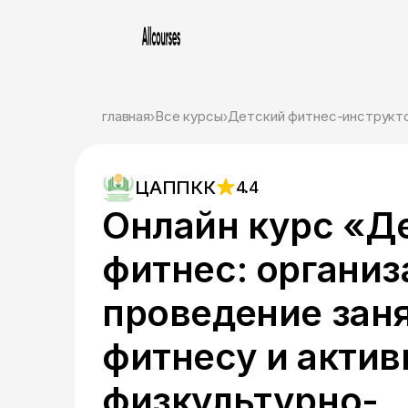
главная
Все курсы
Детский фитнес-инструкт
ЦАППКК
4.4
Онлайн курс «Д
фитнес: организ
проведение зан
фитнесу и акти
физкультурно-