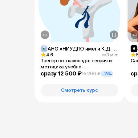
АНО «НИУДПО имени К.Д. Ушинского»
4.6
3 мес
Тренер по тхэквондо: теория и
Ca
методика учебно-
тренировочного процесса
сразу 12 500 ₽
ср
15 200 ₽
-18%
Смотреть курс