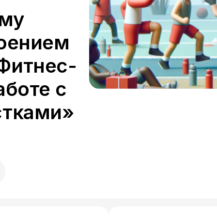
ому
воением
Фитнес-
аботе с
стками»